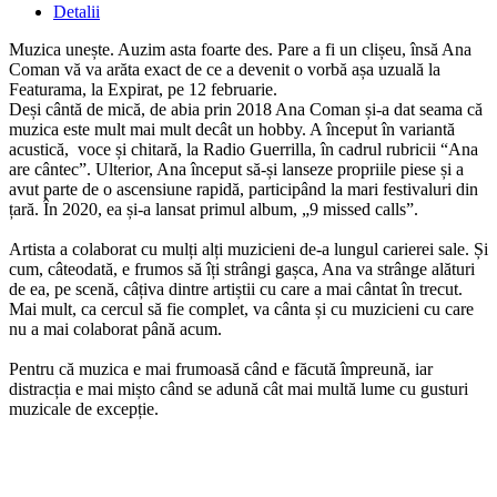
Detalii
Muzica unește. Auzim asta foarte des. Pare a fi un clișeu, însă Ana
Coman vă va arăta exact de ce a devenit o vorbă așa uzuală la
Featurama, la Expirat, pe 12 februarie.
Deși cântă de mică, de abia prin 2018 Ana Coman și-a dat seama că
muzica este mult mai mult decât un hobby. A început în variantă
acustică, voce și chitară, la Radio Guerrilla, în cadrul rubricii “Ana
are cântec”. Ulterior, Ana început să-și lanseze propriile piese și a
avut parte de o ascensiune rapidă, participând la mari festivaluri din
țară. În 2020, ea și-a lansat primul album, „9 missed calls”.
Artista a colaborat cu mulți alți muzicieni de-a lungul carierei sale. Și
cum, câteodată, e frumos să îți strângi gașca, Ana va strânge alături
de ea, pe scenă, câțiva dintre artiștii cu care a mai cântat în trecut.
Mai mult, ca cercul să fie complet, va cânta și cu muzicieni cu care
nu a mai colaborat până acum.
Pentru că muzica e mai frumoasă când e făcută împreună, iar
distracția e mai mișto când se adună cât mai multă lume cu gusturi
muzicale de excepție.