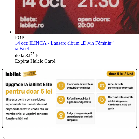
POP
14 oct:
ILINCA • Lansare album „Divin Féminin”
ia Bilet
75
de la 33
lei
Expirat Halele Carol
×