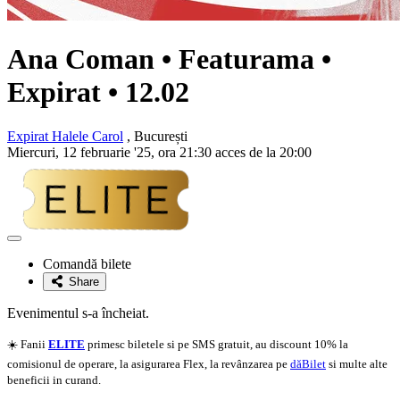
Ana Coman • Featurama •
Expirat • 12.02
Expirat Halele Carol
, București
Miercuri, 12 februarie '25, ora 21:30 acces de la 20:00
Adaugă
la
Comandă bilete
favorite
Share
Evenimentul s-a încheiat.
☀️ Fanii
ELITE
primesc biletele si pe SMS gratuit, au discount 10% la
comisionul de operare, la asigurarea Flex, la revânzarea pe
dăBilet
si multe alte
beneficii in curand.