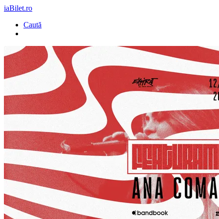
iaBilet.ro
Caută