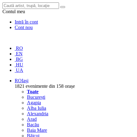
Contul meu
Intră în cont
Cont nou
RO
EN
BG
HU
UA
RO
Iași
1821 evenimente din 158 orașe
Toate
București
Agapia
Alba Iulia
Alexandria
Arad
Bacău
Baia Mare
Băicoi