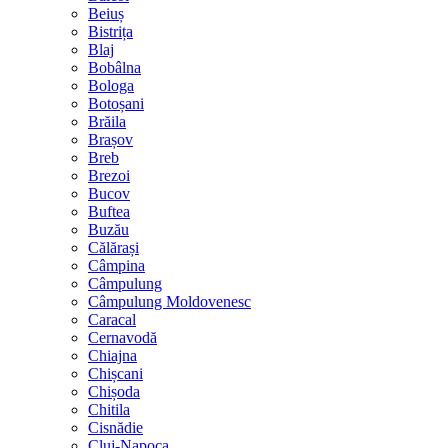
Beiuș
Bistrița
Blaj
Bobâlna
Bologa
Botoșani
Brăila
Brașov
Breb
Brezoi
Bucov
Buftea
Buzău
Călărași
Câmpina
Câmpulung
Câmpulung Moldovenesc
Caracal
Cernavodă
Chiajna
Chișcani
Chișoda
Chitila
Cisnădie
Cluj-Napoca