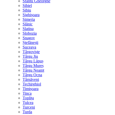
Sfântu Gheorghe
Sibiel
Sibiu
Sighișoara
Simeria
Slănic
Slatina
Slobozia
Snagov
Ștefănești
Suceava
Târgoviște
Târgu Jiu
Târgu Lăpuș
Târgu Mureș
Târgu Neamț
Târgu Ocna
Târnăveni
Techirghiol
Timișoara
Tinca
Toplița
Tulcea
Turceni
Turda