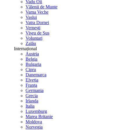
Vadu Oii
Vălenii de Munte
Vama Veche
Vaslui
Vatra Dornei
Vernești
Vișeu de Sus
Voluntari
Zalău
Internațional
Austria
Belgia
Bulgaria
Cipru
Danemarca
Elveția
Franța
Germania
Grecia
Irlanda
Italia
Luxemburg
Marea Britanie
Moldova
Norvegia