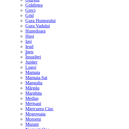
Grădiștea
Greci
Grid
Gura Humorului
Gura Vadului
Hunedoara
Huși
Iași
Ieud
Ineu
Însurăței
Jupiter
Lugoj
Mamaia
Mamaia-Sat
Mangalia
Mărgău
Marghita
Mediaș
Merișani
Miercurea Ciuc
Mogoșoaia
Moroeni
Murani