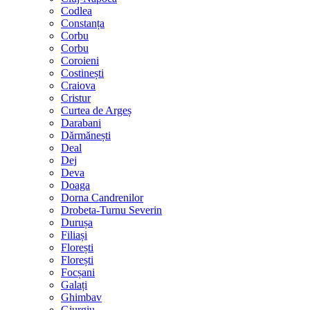
Codlea
Constanța
Corbu
Corbu
Coroieni
Costinești
Craiova
Cristur
Curtea de Argeș
Darabani
Dărmănești
Deal
Dej
Deva
Doaga
Dorna Candrenilor
Drobeta-Turnu Severin
Durușa
Filiași
Florești
Florești
Focșani
Galați
Ghimbav
Giurgiu