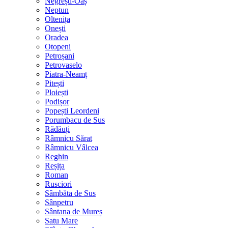
Negrești-Oaș
Neptun
Oltenița
Onești
Oradea
Otopeni
Petroșani
Petrovaselo
Piatra-Neamț
Pitești
Ploiești
Podișor
Popești Leordeni
Porumbacu de Sus
Rădăuți
Râmnicu Sărat
Râmnicu Vâlcea
Reghin
Reșița
Roman
Rusciori
Sâmbăta de Sus
Sânpetru
Sântana de Mureș
Satu Mare