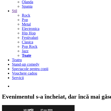
Olanda
Spania
Stil
Rock
Pop
Metal
Electronica
Hip Hop
Festivaluri
Clasica
Pop Rock
Jazz
Toate
Teatru
Stand-up comedy
Spectacole pentru copii
Vouchere cadou
Servicii
Evenimentul s-a încheiat,
dar încă mai găseș