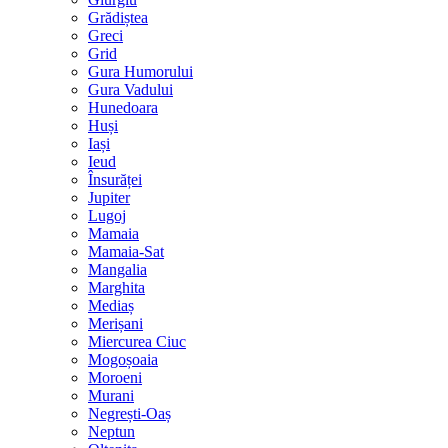
Grădiștea
Greci
Grid
Gura Humorului
Gura Vadului
Hunedoara
Huși
Iași
Ieud
Însurăței
Jupiter
Lugoj
Mamaia
Mamaia-Sat
Mangalia
Marghita
Mediaș
Merișani
Miercurea Ciuc
Mogoșoaia
Moroeni
Murani
Negrești-Oaș
Neptun