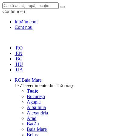
Contul meu
Intră în cont
Cont nou
RO
EN
BG
HU
UA
RO
Baia Mare
1771 evenimente din 156 orașe
Toate
București
Agapia
Alba Iulia
Alexandria
Arad
Bacău
Baia Mare
Beiuș