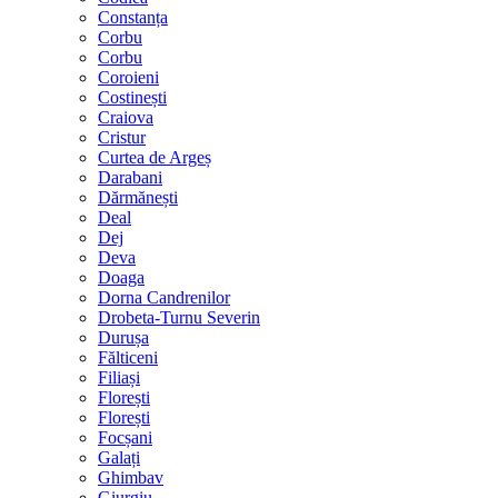
Constanța
Corbu
Corbu
Coroieni
Costinești
Craiova
Cristur
Curtea de Argeș
Darabani
Dărmănești
Deal
Dej
Deva
Doaga
Dorna Candrenilor
Drobeta-Turnu Severin
Durușa
Fălticeni
Filiași
Florești
Florești
Focșani
Galați
Ghimbav
Giurgiu