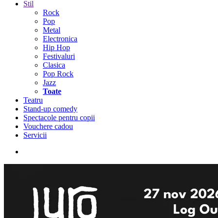
Stil
Rock
Pop
Metal
Electronica
Hip Hop
Festivaluri
Clasica
Pop Rock
Jazz
Toate
Teatru
Stand-up comedy
Spectacole pentru copii
Vouchere cadou
Servicii