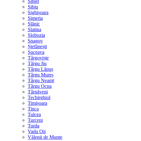
Sibiel
Sibiu
Sighișoara
Simeria
Slănic
Slatina
Slobozia
Snagov
Ștefănești
Suceava
Târgoviște
Târgu Jiu
Târgu Lăpuș
Târgu Mureș
Târgu Neamț
Târgu Ocna
Târnăveni
Techirghiol
Timișoara
Tinca
Tulcea
Turceni
Turda
Vadu Oii
Vălenii de Munte