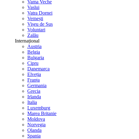
Vama Veche
Vaslui
Vatra Dornei
Vernești
Vișeu de Sus
Voluntari
Zalău
Internațional
Austria
Belgia
Bulgaria
Cipru
Danemarca
Elveția
Franța
Germania
Grecia
Irlanda
Italia
Luxemburg
Marea Britanie
Moldova
Norvegia
Olanda
Spania