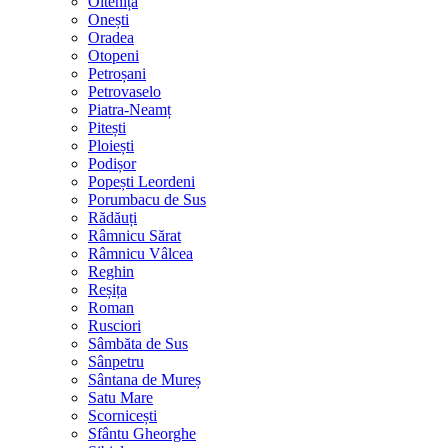
Oltenița
Onești
Oradea
Otopeni
Petroșani
Petrovaselo
Piatra-Neamț
Pitești
Ploiești
Podișor
Popești Leordeni
Porumbacu de Sus
Rădăuți
Râmnicu Sărat
Râmnicu Vâlcea
Reghin
Reșița
Roman
Rusciori
Sâmbăta de Sus
Sânpetru
Sântana de Mureș
Satu Mare
Scornicești
Sfântu Gheorghe