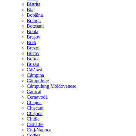
Bistrița
Blaj
Bobâlna
Bologa
Botoșani
Brăila
Brașov
Breb
Brezoi
Bucov
Buftea
Buzău
Călărași
Câmpina
Câmpulung
Câmpulung Moldovenesc
Caracal
Cernavodă
Chiajna
Chișcani
Chișoda
Chitila
Cisnădie
Cluj-Napoca
Codlea