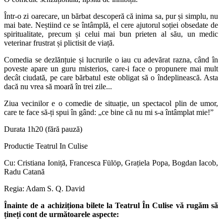
Într-o zi oarecare, un bărbat descoperă că inima sa, pur și simplu, nu
mai bate. Neștiind ce se întâmplă, el cere ajutorul soției obsedate de
spiritualitate, precum și celui mai bun prieten al său, un medic
veterinar frustrat și plictisit de viață.
Comedia se dezlănțuie și lucrurile o iau cu adevărat razna, când în
poveste apare un guru misterios, care-i face o propunere mai mult
decât ciudată, pe care bărbatul este obligat să o îndeplinească. Asta
dacă nu vrea să moară în trei zile...
Ziua vecinilor e o comedie de situație, un spectacol plin de umor,
care te face să-ți spui în gând: „ce bine că nu mi s-a întâmplat mie!”
Durata 1h20 (fără pauză)
Productie Teatrul In Culise
Cu: Cristiana Ioniță, Francesca Fülöp, Grațiela Popa, Bogdan Iacob,
Radu Catană
Regia: Adam S. Q. David
Înainte de a achiziționa bilete la Teatrul În Culise vă rugăm să
țineți cont de următoarele aspecte: