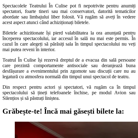
Spectacolele Teatrului În Culise pot fi nepotrivite pentru anumiți
spectatori, foarte tineri sau mai conservatori, datorită tematicilor
abordate sau limbajului liber folosit. Vă rugăm să aveți în vedere
acest aspect atunci când achiziționați biletele.
Biletele achizitionate își pierd valabilitatea la ora anunțată pentru
începerea spectacolului, iar accesul în sală nu mai este permis. În
cazul în care alegeți să părăsiți sala în timpul spectacolului nu veți
mai putea reveni în interior.
Teatrul În Culise își rezervă dreptul de a evacua din sală persoane
care prezintă comportamente antisociale sau deranjează buna
desfășurare a evenimentului prin zgomote sau discuții care nu au
legatură cu atmosfera normală din timpul unui spectacol de teatru.
Din respect pentru actori și spectatori, vă rugăm ca în timpul
spectacolului să țineți telefoanele închise, pe modul Avion sau
Silențios și să păstrați liniștea.
Grăbește-te!
Încă mai găsești bilete la: