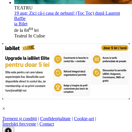
TEATRU
19 aug:
Zici că-i casa de nebuni! (Toc Toc) după Laurent
Baffie
ia Bilet
84
de la 84
lei
Teatrul In Culise
×
Termeni și condiții
|
Confidențialitate
|
Cookie-uri
|
Întrebări frecvente
|
Contact