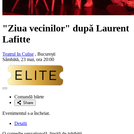
"Ziua vecinilor" după Laurent
Lafitte
Teatrul In Culise
, București
Sâmbătă, 23 mai, ora 20:00
Adaugă
la
Comandă bilete
favorite
Share
Evenimentul s-a încheiat.
Detalii
O comedie senzațională, lipsită de inhibiții.