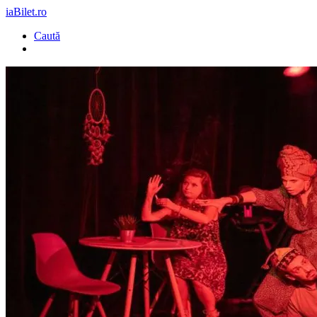
iaBilet.ro
Caută