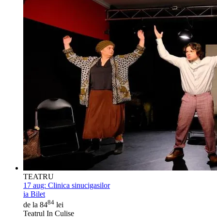
TEATRU
17 aug:
Clinica sinucigasilor
ia Bilet
84
de la 84
lei
Teatrul In Culise