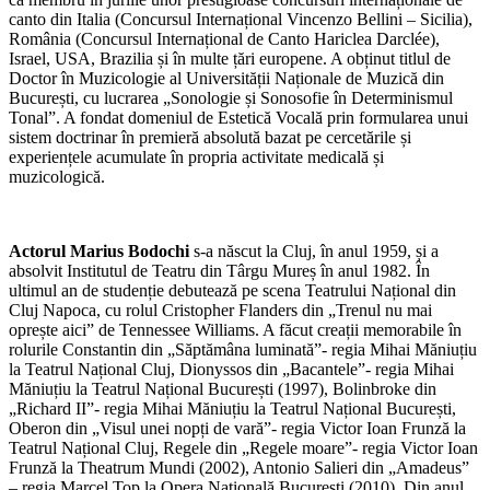
canto din Italia (Concursul Internațional Vincenzo Bellini – Sicilia),
România (Concursul Internațional de Canto Hariclea Darclée),
Israel, USA, Brazilia și în multe țări europene. A obținut titlul de
Doctor în Muzicologie al Universității Naționale de Muzică din
București, cu lucrarea „Sonologie și Sonosofie în Determinismul
Tonal”. A fondat domeniul de Estetică Vocală prin formularea unui
sistem doctrinar în premieră absolută bazat pe cercetările și
experiențele acumulate în propria activitate medicală și
muzicologică.
Actorul Marius Bodochi
s-a născut la Cluj, în anul 1959, și a
absolvit Institutul de Teatru din Târgu Mureș în anul 1982. În
ultimul an de studenție debutează pe scena Teatrului Național din
Cluj Napoca, cu rolul Cristopher Flanders din „Trenul nu mai
oprește aici” de Tennessee Williams. A făcut creații memorabile în
rolurile Constantin din „Săptămâna luminată”- regia Mihai Măniuțiu
la Teatrul Național Cluj, Dionyssos din „Bacantele”- regia Mihai
Măniuțiu la Teatrul Național București (1997), Bolinbroke din
„Richard II”- regia Mihai Măniuțiu la Teatrul Național București,
Oberon din „Visul unei nopți de vară”- regia Victor Ioan Frunză la
Teatrul Național Cluj, Regele din „Regele moare”- regia Victor Ioan
Frunză la Theatrum Mundi (2002), Antonio Salieri din „Amadeus”
– regia Marcel Top la Opera Națională București (2010). Din anul