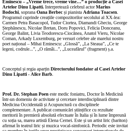
Eminescu
– „Vreme trece, vreme vine…”
o producție a Casei
Artelor Dinu Lipatti.
Interpretează celebrul actor
Marius
Bodochi
, soprana
Oana Berbec
și pianista
Adriana Toacsen
.
Programul cuprinde creațiile compozitorilor secolului al XX-lea:
Carmen Petra Basacopol, Tudor Ciortea, Diamandi Gheciu, George
Ștephănescu, Nicolae Bretan, Doru Popovici, Felicia Donceanu,
George Balint, Livia Teodorescu-Ciocănea, Anatol Vieru, Nicolae
Coman, Arkady Luxemburg, pe versuri celebre ale marelui nostru
poet național – Mihai Eminescu: „Glossă”, „La Steaua”, „Ce te
legeni, codrule...”, „O rămâi...”, „Luceafărul” (fragment) ș.a.
Conceptul și regia aparțin
Directorului fondator al Casei Artelor
Dinu Lipatti -
Alice Barb
.
Prof. Dr. Stephan Poen
este medic foniatru, Doctor în Medicină
într-un domeniu de activitate și cercetare interdisciplinară dintre
Medicina Occidentală și Acupunctură cu disciplinele
complementare. A publicat comunicări științifice cu rezultate
meritorii în premieră absolută efectuate în Italia și în lume împreună
cu soția sa, marea artistă Elena Cernei. Este și un artist liric (bariton)
afirmat în teatrul liric și muzica vocal-simfonică. Periodic este invitat
ca membru în juriile unor prestigioase concursuri internaționale de