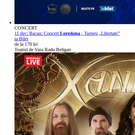
CONCERT
11 dec:
Bacau: Concert
Loredana
- Turneu „Libertate”
ia Bilet
de la 170 lei
Teatrul de Vara Radu Beligan