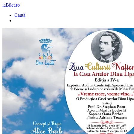
iaBilet.ro
Caută