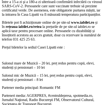
între a 15-a zi şi a 180-a zi ulterioară confirmării infectării cu virusul
SARS-CoV-2. Persoanele care sunt vaccinate trebuie să prezinte
certificatul verde. De asemenea, este obligatorie purtarea măștii, iar
la intrarea în Casa Lipatti va fi măsurată temperatura participanților.
Biletele pot fi achiziționate online de pe site-ul
www.iabilet.ro
și
în
rețeaua iabilet.ro/retea
la prețurile de pe site-ul iabilet.ro se
aplică taxe pentru procesare online. Persoanele cu dizabilități și
însoțitorii acestora au acces gratuit, doar cu rezervare la numărul de
telefon 031 425 25 63.
Prețul biletelor la sediul Casei Lipatti este :
Salonul mare de Muzică – 20 lei, preț redus pentru copii, elevi,
studenți și pensionari – 10 lei
Salonul mic de Muzică – 15 lei, preț redus pentru copii, elevi,
studenți și pensionari – 8 lei
Partener media principal: Romantic FM
Parteneri media: AGERPRES, #centruldepresa, spotmedia.ro,
Jurnalul Naţional, Radio Bucureşti FM, Observatorul Cultural,
Societatea de Transport București.