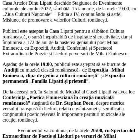
Casa Artelor Dinu Lipatti deschide Stagiunea de Evenimente
culturale ale anului 2022, sâmbătă, 15 ianuarie, de la orele 19:00, cu
„Ziua Culturii Naționale” – Ediția a IV, continuându-și astfel
Misiunea de promovare a valorilor Culturii românești.
Publicul este așteptat la Casa Lipatti pentru a sărbători Cultura
românească, o sursă inepuizabilă de inspirație și creativitate, dar și
împlinirea a 172 de ani de la nașterea genialului poet Mihai
Eminescu, cu Expoziții, Audiții, Conferință și Spectacol
Extraordinar de Poezie și Lieduri pe versuri de Mihai Eminescu.
Așadar, de la orele
19:00
, publicul este așteptat să se bucure de
Audiții
cu muzică clasică românească, de
Expoziția
„
Mihai
Eminescu, clipa de geniu a culturii românești
” și
Expoziția
permanentă
„
Familia Lipatti și prietenii
”.
De la aceeași oră, în Salonul de Muzică al Casei Lipatti va avea loc
Conferința
„Poetica Eminesciană în creația muzicală
românească”
susținută de
Dr. Stephan Poen,
despre metrica
versului transpusă în lieduri, relația cuvânt-sunet și semificația
conținutului poetic relevată în importante partituri muzicale ale
creației românești.
Evenimentul va continua, de la orele
20:00, cu
Spectacolul
Extraordinar de Poezie și Lieduri pe versuri de Mihai