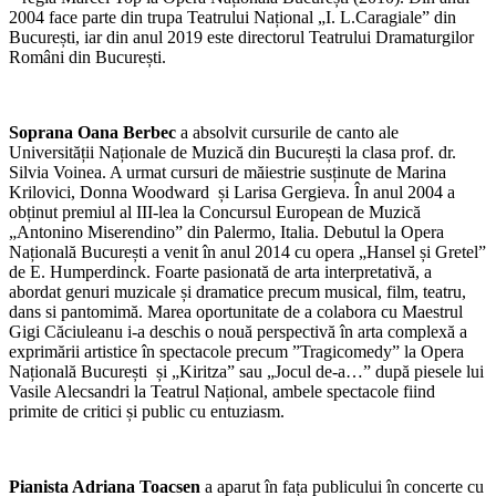
2004 face parte din trupa Teatrului Național „I. L.Caragiale” din
București, iar din anul 2019 este directorul Teatrului Dramaturgilor
Români din București.
Soprana Oana Berbec
a absolvit cursurile de canto ale
Universității Naționale de Muzică din București la clasa prof. dr.
Silvia Voinea. A urmat cursuri de măiestrie susținute de Marina
Krilovici, Donna Woodward și Larisa Gergieva. În anul 2004 a
obținut premiul al III-lea la Concursul European de Muzică
„Antonino Miserendino” din Palermo, Italia. Debutul la Opera
Națională București a venit în anul 2014 cu opera „Hansel și Gretel”
de E. Humperdinck. Foarte pasionată de arta interpretativă, a
abordat genuri muzicale și dramatice precum musical, film, teatru,
dans si pantomimă. Marea oportunitate de a colabora cu Maestrul
Gigi Căciuleanu i-a deschis o nouă perspectivă în arta complexă a
exprimării artistice în spectacole precum ”Tragicomedy” la Opera
Națională București și „Kiritza” sau „Jocul de-a…” după piesele lui
Vasile Alecsandri la Teatrul Național, ambele spectacole fiind
primite de critici și public cu entuziasm.
Pianista Adriana Toacsen
a aparut în fața publicului în concerte cu