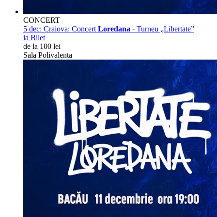
CONCERT
5 dec:
Craiova: Concert
Loredana
- Turneu „Libertate”
ia Bilet
de la 100 lei
Sala Polivalenta