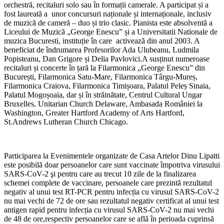
orchestră, recitaluri solo sau în formații camerale. A participat și a
fost laureată a unor concursuri naționale și internaționale, inclusiv
de muzică de cameră – duo și trio clasic. Pianista este absolventă a
Liceului de Muzică „George Enescu” și a Universitatii Nationale de
muzica Bucuresti, instituție în care activează din anul 2003. A
beneficiat de îndrumarea Profesorilor Ada Ulubeanu, Ludmila
Popisteanu, Dan Grigore și Delia Pavlovici.A susținut numeroase
recitaluri și concerte în țară la Filarmonica „George Enescu” din
București, Filarmonica Satu-Mare, Filarmonica Târgu-Mureș,
Filarmonica Craiova, Filarmonica Timișoara, Palatul Peleș Sinaia,
Palatul Mogoșoaia, dar și în străinătate, Centrul Cultural Ungar
Bruxelles, Unitarian Church Delaware, Ambasada României la
Washington, Greater Hartford Academy of Arts Hartford,
St.Andrews Lutheran Church Chicago.
Participarea la Evenimentele organizate de Casa Artelor Dinu Lipatti
este posibilă doar persoanelor care sunt vaccinate împotriva virusului
SARS-CoV-2 şi pentru care au trecut 10 zile de la finalizarea
schemei complete de vaccinare, persoanele care prezintă rezultatul
negativ al unui test RT-PCR pentru infecția cu virusul SARS-CoV-2
nu mai vechi de 72 de ore sau rezultatul negativ certificat al unui test
antigen rapid pentru infecția cu virusul SARS-CoV-2 nu mai vechi
de 48 de ore,respectiv persoanelor care se află în perioada cuprinsă