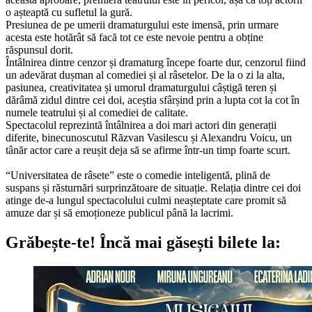
o așteaptă cu sufletul la gură.
Presiunea de pe umerii dramaturgului este imensă, prin urmare
acesta este hotărât să facă tot ce este nevoie pentru a obține
răspunsul dorit.
Întâlnirea dintre cenzor și dramaturg începe foarte dur, cenzorul fiind
un adevărat dușman al comediei și al râsetelor. De la o zi la alta,
pasiunea, creativitatea și umorul dramaturgului câștigă teren și
dărâmă zidul dintre cei doi, aceștia sfârșind prin a lupta cot la cot în
numele teatrului și al comediei de calitate.
Spectacolul reprezintă întâlnirea a doi mari actori din generații
diferite, binecunoscutul Răzvan Vasilescu și Alexandru Voicu, un
tânăr actor care a reușit deja să se afirme într-un timp foarte scurt.
“Universitatea de râsete” este o comedie inteligentă, plină de
suspans și răsturnări surprinzătoare de situație. Relația dintre cei doi
atinge de-a lungul spectacolului culmi neașteptate care promit să
amuze dar și să emoționeze publicul până la lacrimi.
Grăbește-te!
Încă mai găsești bilete la: