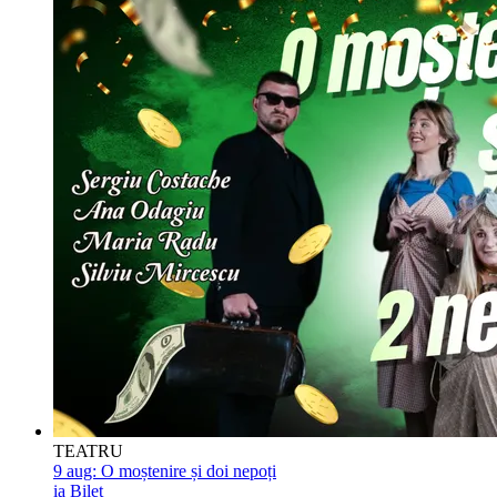
TEATRU
9 aug:
O moștenire și doi nepoți
ia Bilet