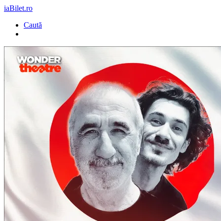
iaBilet.ro
Caută