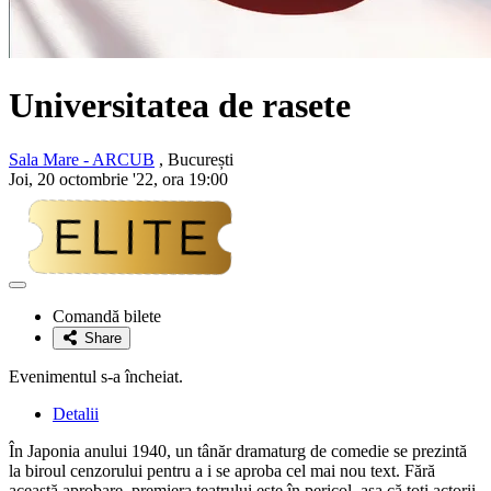
Universitatea de rasete
Sala Mare - ARCUB
, București
Joi, 20 octombrie '22, ora 19:00
Adaugă
la
Comandă bilete
favorite
Share
Evenimentul s-a încheiat.
Detalii
În Japonia anului 1940, un tânăr dramaturg de comedie se prezintă
la biroul cenzorului pentru a i se aproba cel mai nou text. Fără
această aprobare, premiera teatrului este în pericol, așa că toți actorii