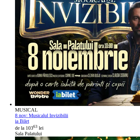
MUSICAL
8 nov:
Musicalul Invizibilii
ia Bilet
63
de la 103
lei
Sala Palatului