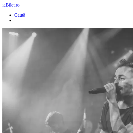
iaBilet.ro
Caută