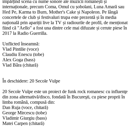
împărțind scena cu nume sonore ale muzicii românești și
internaționale, precum Coma, Omul cu șobolani, Luna Amară sau
Hed Pe, Karma to Burn, Mother's Cake și Napoleon. Pe lângă
concertele de club și festivaluri trupa este prezentă și în media
națională prin apariții live la TV și radiourile de profil, de menționat
fiind că "Aello" a fost una dintre cele mai difuzate și cerute piese în
2017 la Radio Guerrilla.
Unflicted înseamnă:
Vlad Pintilie (voce)
Claudiu Enescu (tobe)
Alex Goga (bass)
Vlad Bâra (chitară)
În deschidere: 20 Secole Vulpe
20 Secole Vulpe este un proiect de funk rock romanesc cu influenţe
din zona alternativă/disco, fondată în Bucureşti, cu piese proprii în
limba română, compusă din:
Dan Ruja (voce, chitară)
George Mircescu (tobe)
Vladimir Giurgiu (bass)
Matei Carpen (chitară)