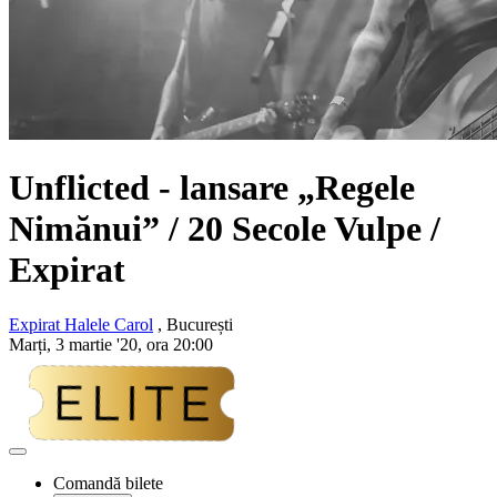
Unflicted
- lansare
„Regele
Nimănui”
/ 20 Secole Vulpe /
Expirat
Expirat Halele Carol
, București
Marți, 3 martie '20, ora 20:00
Adaugă
la
Comandă bilete
favorite