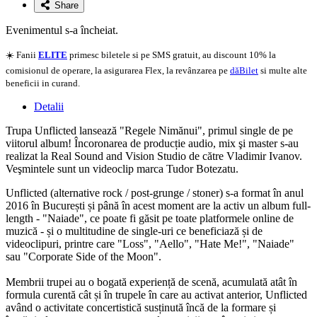
Share
Evenimentul s-a încheiat.
☀️ Fanii
ELITE
primesc biletele si pe SMS gratuit, au discount 10% la
comisionul de operare, la asigurarea Flex, la revânzarea pe
dăBilet
si multe alte
beneficii in curand.
Detalii
Trupa Unflicted lansează "Regele Nimănui", primul single de pe
viitorul album! Încoronarea de producție audio, mix şi master s-au
realizat la Real Sound and Vision Studio de către Vladimir Ivanov.
Veşmintele sunt un videoclip marca Tudor Botezatu.
Unflicted (alternative rock / post-grunge / stoner) s-a format în anul
2016 în București și până în acest moment are la activ un album full-
length - "Naiade", ce poate fi găsit pe toate platformele online de
muzică - și o multitudine de single-uri ce beneficiază și de
videoclipuri, printre care "Loss", "Aello", "Hate Me!", "Naiade"
sau "Corporate Side of the Moon".
Membrii trupei au o bogată experiență de scenă, acumulată atât în
formula curentă cât și în trupele în care au activat anterior, Unflicted
având o activitate concertistică susținută încă de la formare și