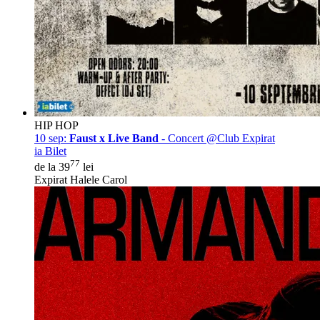
HIP HOP
10 sep:
Faust x Live Band
- Concert @Club Expirat
ia Bilet
77
de la 39
lei
Expirat Halele Carol