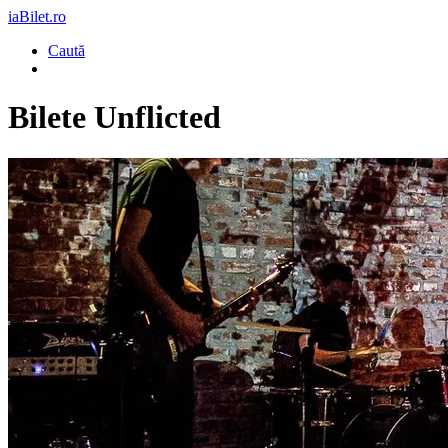
iaBilet.ro
Caută
Bilete
Unflicted