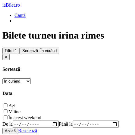
iaBilet.ro
Caută
Bilete turneu irina rimes
Filtre
1
Sortează: În curând
×
Sortează
Data
Azi
Mâine
În acest weekend
De la
Până la
Resetează