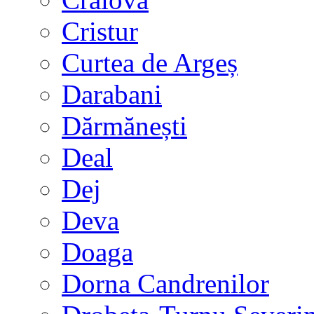
Cristur
Curtea de Argeș
Darabani
Dărmănești
Deal
Dej
Deva
Doaga
Dorna Candrenilor