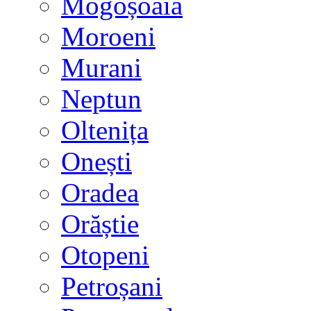
Mogoșoaia
Moroeni
Murani
Neptun
Oltenița
Onești
Oradea
Orăștie
Otopeni
Petroșani