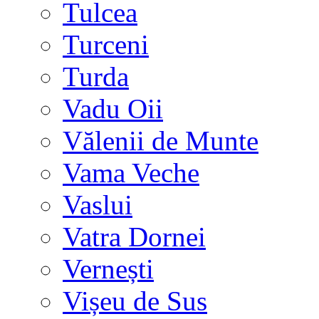
Tulcea
Turceni
Turda
Vadu Oii
Vălenii de Munte
Vama Veche
Vaslui
Vatra Dornei
Vernești
Vișeu de Sus