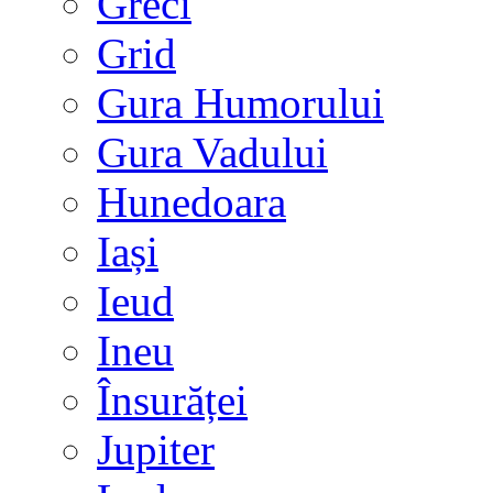
Greci
Grid
Gura Humorului
Gura Vadului
Hunedoara
Iași
Ieud
Ineu
Însurăței
Jupiter