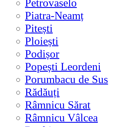
Petrovaselo
Piatra-Neamț
Pitești
Ploiești
Podișor
Popești Leordeni
Porumbacu de Sus
Rădăuți
Râmnicu Sărat
Râmnicu Vâlcea