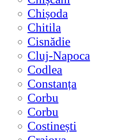
Chișoda
Chitila
Cisnădie
Cluj-Napoca
Codlea
Constanța
Corbu
Corbu
Costinești
Craiova