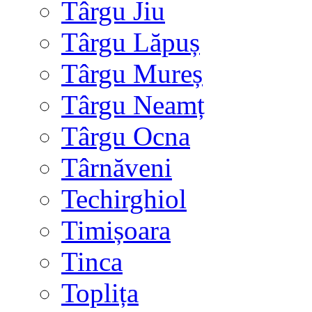
Târgu Jiu
Târgu Lăpuș
Târgu Mureș
Târgu Neamț
Târgu Ocna
Târnăveni
Techirghiol
Timișoara
Tinca
Toplița