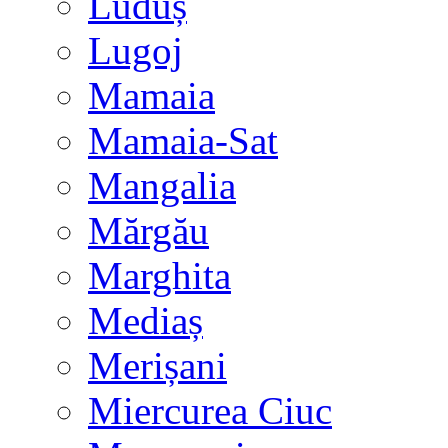
Luduș
Lugoj
Mamaia
Mamaia-Sat
Mangalia
Mărgău
Marghita
Mediaș
Merișani
Miercurea Ciuc