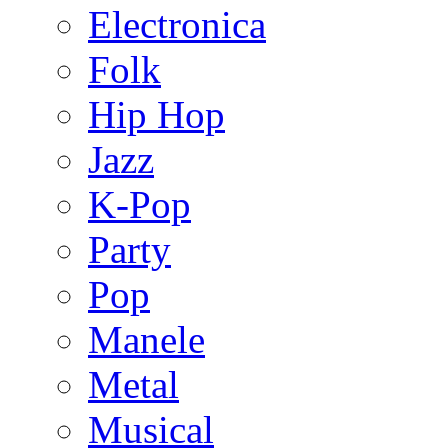
Electronica
Folk
Hip Hop
Jazz
K-Pop
Party
Pop
Manele
Metal
Musical