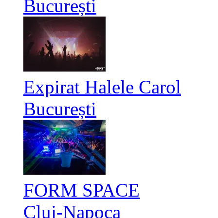
București
Expirat Halele Carol
București
FORM SPACE
Cluj-Napoca