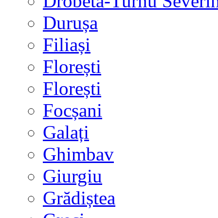
Drobeta-Turnu Severi
Durușa
Filiași
Florești
Florești
Focșani
Galați
Ghimbav
Giurgiu
Grădiștea