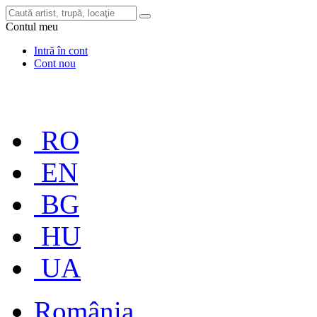
Contul meu
Intră în cont
Cont nou
RO
EN
BG
HU
UA
România