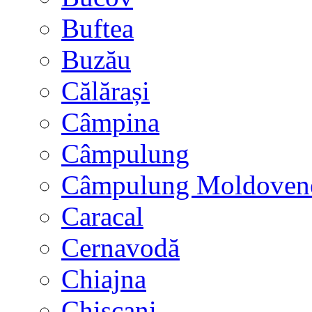
Buftea
Buzău
Călărași
Câmpina
Câmpulung
Câmpulung Moldoven
Caracal
Cernavodă
Chiajna
Chișcani