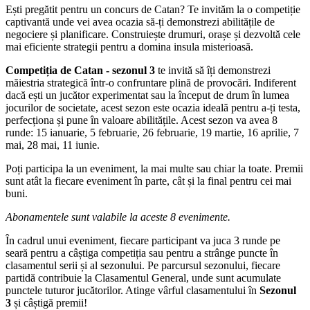
Ești pregătit pentru un concurs de Catan? Te invităm la o competiție
captivantă unde vei avea ocazia să-ți demonstrezi abilitățile de
negociere și planificare. Construiește drumuri, orașe și dezvoltă cele
mai eficiente strategii pentru a domina insula misterioasă.
Competiția de Catan - sezonul 3
te invită să îți demonstrezi
măiestria strategică într-o confruntare plină de provocări. Indiferent
dacă ești un jucător experimentat sau la început de drum în lumea
jocurilor de societate, acest sezon este ocazia ideală pentru a-ți testa,
perfecționa și pune în valoare abilitățile. Acest sezon va avea 8
runde: 15 ianuarie, 5 februarie, 26 februarie, 19 martie, 16 aprilie, 7
mai, 28 mai, 11 iunie.
Poți participa la un eveniment, la mai multe sau chiar la toate. Premii
sunt atât la fiecare eveniment în parte, cât și la final pentru cei mai
buni.
Abonamentele sunt valabile la aceste 8 evenimente.
În cadrul unui eveniment, fiecare participant va juca 3 runde pe
seară pentru a câștiga competiția sau pentru a strânge puncte în
clasamentul serii și al sezonului. Pe parcursul sezonului, fiecare
partidă contribuie la Clasamentul General, unde sunt acumulate
punctele tuturor jucătorilor. Atinge vârful clasamentului în
Sezonul
3
și câștigă premii!