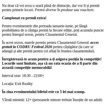
Nu doar că vei avea o seară plină de distracție, dar vor fi și premii
pentru primele locuri.
Premii diverse în produse sau vouchere.
Campionat cu premii extra!
Pentru evenimentele din perioada ianuarie-iunie, pe lângă
posibilitatea de a câștiga premii la fiecare ediție, poți acumula puncte
pentru întregul sezon, pentru Clasamentul General.
În acest sezon, marele premiu pentru Clasamentul General:
acces
gratuit la CODRU Festival 2026
pentru câștigător (la care se
adaugă și alte premii pentru cei aflați în fruntea clasamentului).
Înregistrează-te acum pentru a-ți asigura poziția în competiție!
Locurile sunt limitate, așa că nu rata ocazia de a fi parte din
această competiție memorabilă!
Interval orar: 18:30 - 22:00+
Locația: Exit Reality
În ziua evenimentului biletul este cu 5 lei mai scump.
Vârstă minimă: 12+ (persoanele minore trebuie însoțite de un adult)