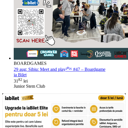
BOARDGAMES
29 aug:
Sibiu: Meet and play²⁰²⁶ #47 – Boardgame
ia Bilet
82
31
lei
Junior Stem Club