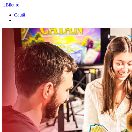
iaBilet.ro
Caută