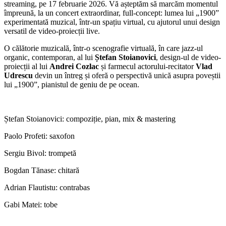
streaming, pe 17 februarie 2026. Vă așteptăm să marcăm momentul
împreună, la un concert extraordinar, full-concept: lumea lui „1900”
experimentată muzical, într-un spațiu virtual, cu ajutorul unui design
versatil de video-proiecții live.
O călătorie muzicală, într-o scenografie virtuală, în care jazz-ul
organic, contemporan, al lui
Ștefan Stoianovici
, design-ul de video-
proiecții al lui
Andrei Cozlac
și farmecul actorului-recitator
Vlad
Udrescu
devin un întreg și oferă o perspectivă unică asupra poveștii
lui „1900”, pianistul de geniu de pe ocean.
Ștefan Stoianovici: compoziție, pian, mix & mastering
Paolo Profeti: saxofon
Sergiu Bivol: trompetă
Bogdan Tănase: chitară
Adrian Flautistu: contrabas
Gabi Matei: tobe