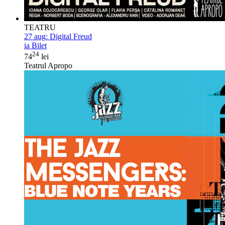
TEATRU
27 aug:
Digital Freud
ia Bilet
24
74
lei
Teatrul Apropo