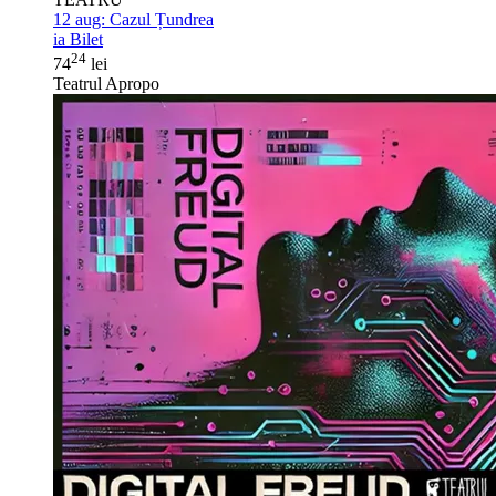
12 aug:
Cazul Țundrea
ia Bilet
24
74
lei
Teatrul Apropo