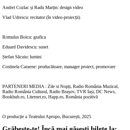
Andrei Cozlac și Radu Marțin: design video
Vlad Udrescu: recitator (în video-proiecții)
Romulus Boicu: grafica
Eduard Davidescu: sunet
Ștefan Săcuiu: lumini
Costinela Caraene: producătoare, manager proiect, promovare
PARTENERI MEDIA : Zile si Nopți, Radio România Muzical,
Radio România Cultural, Radio Brașov, TVR Iași, DC News,
Bookhub.ro, Liternet.ro, Happ.ro, România pozitivă
O producție a Teatrului Apropo, București, 2025
Grăbește-te!
Încă mai găsești bilete la: