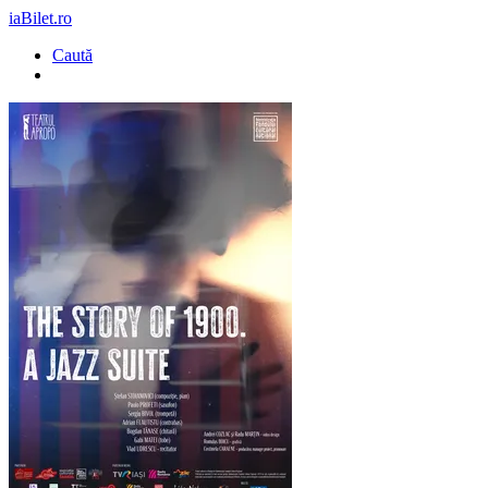
iaBilet.ro
Caută