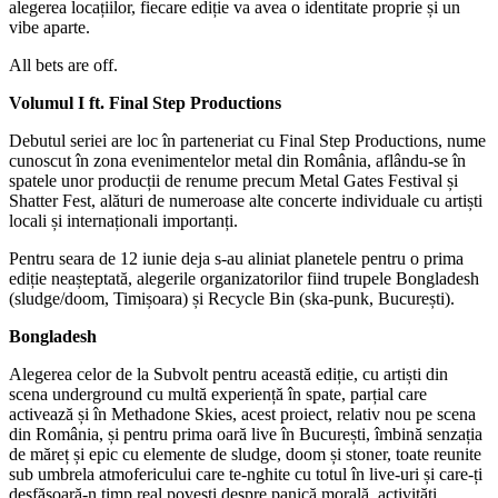
alegerea locațiilor, fiecare ediție va avea o identitate proprie și un
vibe aparte.
All bets are off.
Volumul I ft. Final Step Productions
Debutul seriei are loc în parteneriat cu Final Step Productions, nume
cunoscut în zona evenimentelor metal din România, aflându-se în
spatele unor producții de renume precum Metal Gates Festival și
Shatter Fest, alături de numeroase alte concerte individuale cu artiști
locali și internaționali importanți.
Pentru seara de 12 iunie deja s-au aliniat planetele pentru o prima
ediție neașteptată, alegerile organizatorilor fiind trupele Bongladesh
(sludge/doom, Timișoara) și Recycle Bin (ska-punk, București).
Bongladesh
Alegerea celor de la Subvolt pentru această ediție, cu artiști din
scena underground cu multă experiență în spate, parțial care
activează și în Methadone Skies, acest proiect, relativ nou pe scena
din România, și pentru prima oară live în București, îmbină senzația
de măreț și epic cu elemente de sludge, doom și stoner, toate reunite
sub umbrela atmofericului care te-nghite cu totul în live-uri și care-ți
desfășoară-n timp real povești despre panică morală, activități