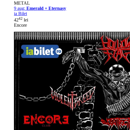
METAL
9 aug:
Emerald + Eternasy
ia Bilet
42
42
lei
Encore