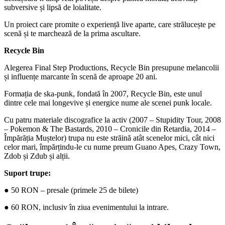
subversive și lipsă de loialitate.
Un proiect care promite o experiență live aparte, care strălucește pe
scenă și te marchează de la prima ascultare.
Recycle Bin
Alegerea Final Step Productions, Recycle Bin presupune melancolii
și influențe marcante în scenă de aproape 20 ani.
Formația de ska-punk, fondată în 2007, Recycle Bin, este unul
dintre cele mai longevive și energice nume ale scenei punk locale.
Cu patru materiale discografice la activ (2007 – Stupidity Tour, 2008
– Pokemon & The Bastards, 2010 – Cronicile din Retardia, 2014 –
Împărăția Muștelor) trupa nu este străină atât scenelor mici, cât nici
celor mari, împărțindu-le cu nume preum Guano Apes, Crazy Town,
Zdob și Zdub și alții.
Suport trupe:
● 50 RON – presale (primele 25 de bilete)
● 60 RON, inclusiv în ziua evenimentului la intrare.