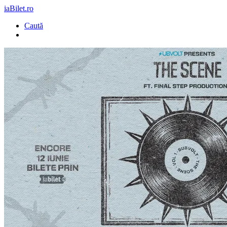
iaBilet.ro
Caută