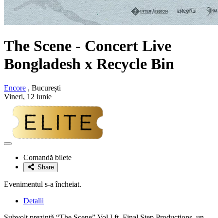
The Scene - Concert Live
Bongladesh x Recycle Bin
Encore
, București
Vineri, 12 iunie
Adaugă
la
Comandă bilete
favorite
Share
Evenimentul s-a încheiat.
Detalii
Subvolt prezintă “The Scene” Vol I ft, Final Step Productions, un