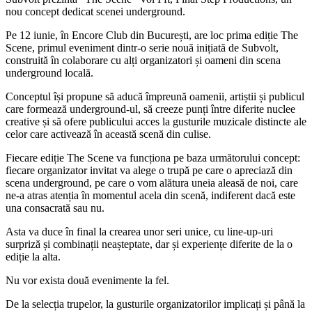
nou concept dedicat scenei underground.
Pe 12 iunie, în Encore Club din București, are loc prima ediție The
Scene, primul eveniment dintr-o serie nouă inițiată de Subvolt,
construită în colaborare cu alți organizatori și oameni din scena
underground locală.
Conceptul își propune să aducă împreună oamenii, artiștii și publicul
care formează underground-ul, să creeze punți între diferite nuclee
creative și să ofere publicului acces la gusturile muzicale distincte ale
celor care activează în această scenă din culise.
Fiecare ediție The Scene va funcționa pe baza următorului concept:
fiecare organizator invitat va alege o trupă pe care o apreciază din
scena underground, pe care o vom alătura uneia aleasă de noi, care
ne-a atras atenția în momentul acela din scenă, indiferent dacă este
una consacrată sau nu.
Asta va duce în final la crearea unor seri unice, cu line-up-uri
surpriză și combinații neașteptate, dar și experiențe diferite de la o
ediție la alta.
Nu vor exista două evenimente la fel.
De la selecția trupelor, la gusturile organizatorilor implicați și până la