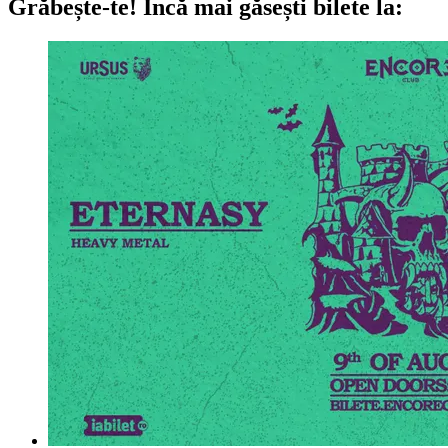
Grăbește-te!
Încă mai găsești bilete la: