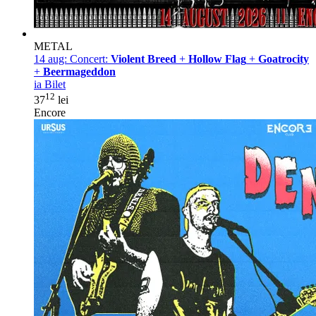
METAL
14 aug:
Concert:
Violent Breed
+
Hollow Flag
+
Goatrocity
+
Beermageddon
ia Bilet
12
37
lei
Encore