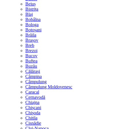
Beiuș
Bistrița
Blaj
Bobâlna
Bologa
Botoșani
Brăila
Brașov
Breb
Brezoi
Bucov
Buftea
Buzău
Călărași
Câmpina
Câmpulung
Câmpulung Moldovenesc
Caracal
Cernavodă
Chiajna
Chișcani
Chișoda
Chitila
Cisnădie
Cluj-Napoca