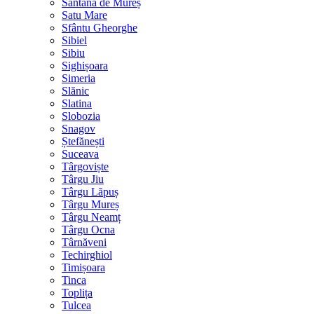
Sântana de Mureș
Satu Mare
Sfântu Gheorghe
Sibiel
Sibiu
Sighișoara
Simeria
Slănic
Slatina
Slobozia
Snagov
Ștefănești
Suceava
Târgoviște
Târgu Jiu
Târgu Lăpuș
Târgu Mureș
Târgu Neamț
Târgu Ocna
Târnăveni
Techirghiol
Timișoara
Tinca
Toplița
Tulcea