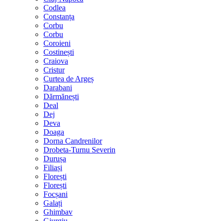
Codlea
Constanța
Corbu
Corbu
Coroieni
Costinești
Craiova
Cristur
Curtea de Argeș
Darabani
Dărmănești
Deal
Dej
Deva
Doaga
Dorna Candrenilor
Drobeta-Turnu Severin
Durușa
Filiași
Florești
Florești
Focșani
Galați
Ghimbav
Giurgiu