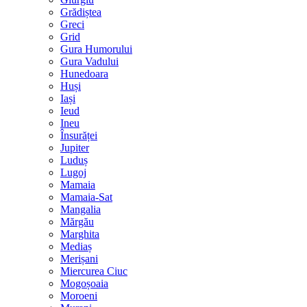
Grădiștea
Greci
Grid
Gura Humorului
Gura Vadului
Hunedoara
Huși
Iași
Ieud
Ineu
Însurăței
Jupiter
Luduș
Lugoj
Mamaia
Mamaia-Sat
Mangalia
Mărgău
Marghita
Mediaș
Merișani
Miercurea Ciuc
Mogoșoaia
Moroeni