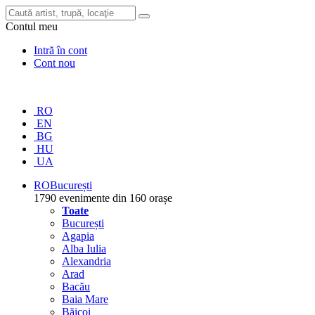
Contul meu
Intră în cont
Cont nou
RO
EN
BG
HU
UA
RO
București
1790 evenimente din 160 orașe
Toate
București
Agapia
Alba Iulia
Alexandria
Arad
Bacău
Baia Mare
Băicoi