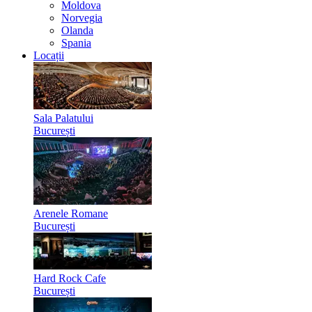
Moldova
Norvegia
Olanda
Spania
Locații
Sala Palatului
București
Arenele Romane
București
Hard Rock Cafe
București