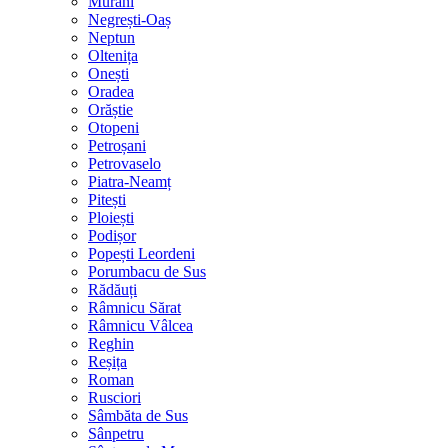
Murani
Negrești-Oaș
Neptun
Oltenița
Onești
Oradea
Orăștie
Otopeni
Petroșani
Petrovaselo
Piatra-Neamț
Pitești
Ploiești
Podișor
Popești Leordeni
Porumbacu de Sus
Rădăuți
Râmnicu Sărat
Râmnicu Vâlcea
Reghin
Reșița
Roman
Rusciori
Sâmbăta de Sus
Sânpetru