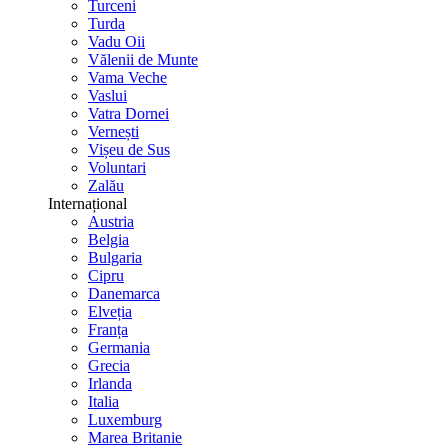
Turceni
Turda
Vadu Oii
Vălenii de Munte
Vama Veche
Vaslui
Vatra Dornei
Vernești
Vișeu de Sus
Voluntari
Zalău
Internațional
Austria
Belgia
Bulgaria
Cipru
Danemarca
Elveția
Franța
Germania
Grecia
Irlanda
Italia
Luxemburg
Marea Britanie