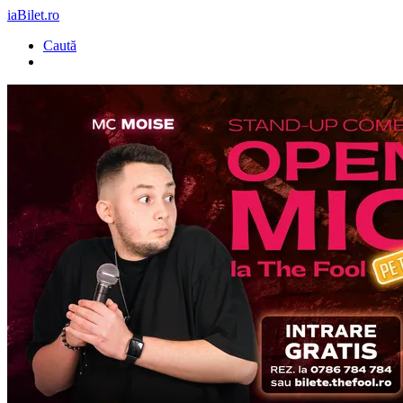
iaBilet.ro
Caută