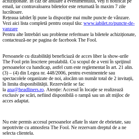
achiziționate. În caz de anulare a evenimentului, veți fi notificat pe
email, iar contravaloarea biletelor este returnată în maxim 7 zile
lucrătoare.
Rețeaua iabilet îți pune la dispoziție mai multe puncte de vânzare.
Vezi aici lista completă pentru orașul tău:
www.iabilet.ro/puncte-de-
vanzare
Pentru alte întrebări sau probleme referitoare la biletele achiziționate,
contactează-ne pe pagina de facebook The Fool.
Persoanele cu dizabilități beneficiază de acces liber la show-urile
The Fool prin înscriere prealabilă. Cu scopul de a veni în sprijinul
persoanelor cu handicap, astfel cum este reglementat în art. 21 alin.
(3) – (4) din Legea nr. 448/2006, pentru evenimentele sau
spectacolele organizate de noi, alocăm un număr total de 2 invitații,
în limita disponibilității. Rezervările se fac
la
ana@headliners.ro
. Atenție: Accesul în locație se realizează
exclusiv pe scări, nefiind disponibilă o rampă sau un alt mijloc de
acces adaptat.
Nu este permis accesul persoanelor aflate în stare de ebrietate, sau
nepotrivite cu atmosfera The Fool. Ne rezervam dreptul de a ne
selecta clientela.