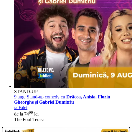
STAND-UP
9 aug:
Stand-up comedy cu
Drăcea, Anisia, Florin
Gheorghe și Gabriel Dumitriu
ia Bilet
99
de la 74
lei
The Fool Terasa