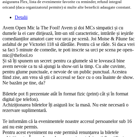
asigurarea Flex, lista de evenimente favorite cu reminder, refund integral
oricand (daca organizatorul permite) si multe alte beneficii adaugate constant.
Detalii
Avem Open Mic la The Fool! Avem și doi MCs simpatici și cu
dumele la ei care dirijează, într-un stil caracteristic, intrările și ieșirile
comedianților amatori care vor urca pe scenă. Joi Moise & Păune fac
asfaltul de pe Victoriei 118 să dârdâie. Pentru că se râde. Si daca vrei
sa faci 5 minute de comedie, te poti inscrie sa urci pe scena pe
open-
mic@thefool.ro
Și să îți spunem un secret: pentru ca glumele să te lovească bine
avem nevoie ca tu să ajungi la show-uri la timp. Cu alte cuvinte,
pentru glume punctuale, e nevoie de un public punctual. Acestea
fiind zise, am vrea să știi că accesul se face cu o ora înainte de show.
Ne bazăm pe tine, da?
Biletele pot fi prezentate atât în format fizic (print) cât și în format
digital (pe telefon).
Achiziționarea biletelor îți asigură loc la masă. Nu este necesară o
rezervare suplimentară.
Te informăm că la evenimentele noastre accesul persoanelor sub 16
ani nu este permis.
Pentru acest eveniment nu este permisă renunțarea la biletele