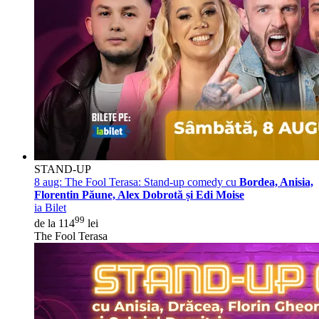
STAND-UP
8 aug:
The Fool Terasa: Stand-up comedy cu
Bordea, Anisia,
Florentin Păune, Alex Dobrotă și Edi Moise
ia Bilet
99
de la 114
lei
The Fool Terasa