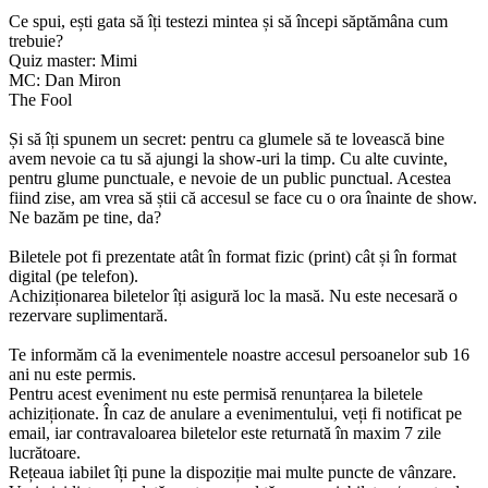
Ce spui, ești gata să îți testezi mintea și să începi săptămâna cum
trebuie?
Quiz
master: Mimi
MC: Dan Miron
The Fool
Și să îți spunem un secret: pentru ca glumele să te lovească bine
avem nevoie ca tu să ajungi la show-uri la timp. Cu alte cuvinte,
pentru glume punctuale, e nevoie de un public punctual. Acestea
fiind zise, am vrea să știi că accesul se face cu o ora înainte de show.
Ne bazăm pe tine, da?
Biletele pot fi prezentate atât în format fizic (print) cât și în format
digital (pe telefon).
Achiziționarea biletelor îți asigură loc la masă. Nu este necesară o
rezervare suplimentară.
Te informăm că la evenimentele noastre accesul persoanelor sub 16
ani nu este permis.
Pentru acest eveniment nu este permisă renunțarea la biletele
achiziționate. În caz de anulare a evenimentului, veți fi notificat pe
email, iar contravaloarea biletelor este returnată în maxim 7 zile
lucrătoare.
Rețeaua iabilet îți pune la dispoziție mai multe puncte de vânzare.