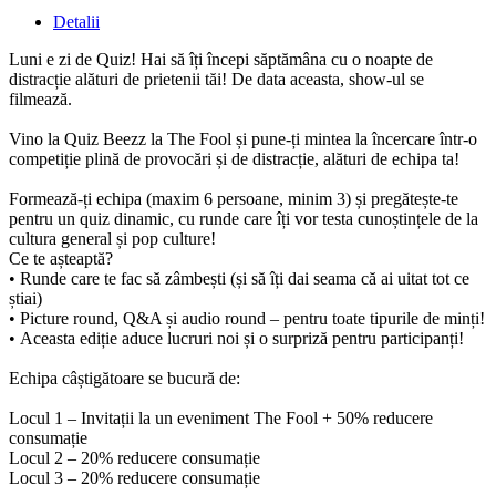
Detalii
Luni e zi de Quiz! Hai să îți începi săptămâna cu o noapte de
distracție alături de prietenii tăi! De data aceasta, show-ul se
filmează.
Vino la Quiz Beezz la The Fool și pune-ți mintea la încercare într-o
competiție plină de provocări și de distracție, alături de echipa ta!
Formează-ți echipa (maxim 6 persoane, minim 3) și pregătește-te
pentru un quiz dinamic, cu runde care îți vor testa cunoștințele de la
cultura general și pop culture!
Ce te așteaptă?
• Runde care te fac să zâmbești (și să îți dai seama că ai uitat tot ce
știai)
• Picture round, Q&A și audio round – pentru toate tipurile de minți!
• Aceasta ediție aduce lucruri noi și o surpriză pentru participanți!
Echipa câștigătoare se bucură de:
Locul 1 – Invitații la un eveniment The Fool + 50% reducere
consumație
Locul 2 – 20% reducere consumație
Locul 3 – 20% reducere consumație