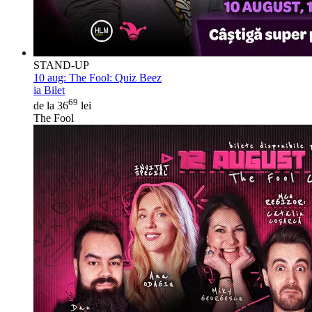
STAND-UP
10 aug:
The Fool: Quiz Beez
ia Bilet
69
de la 36
lei
The Fool