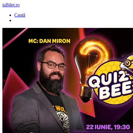
iaBilet.ro
Caută