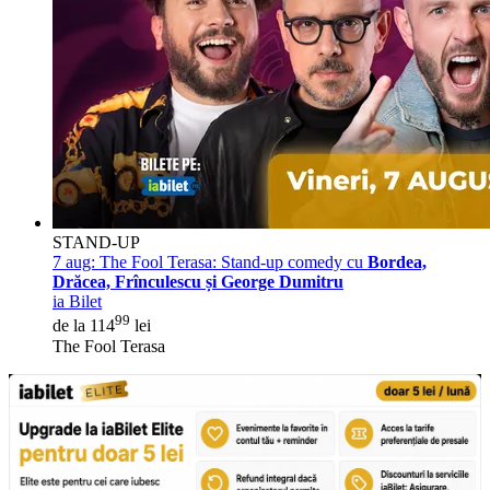
STAND-UP
7 aug:
The Fool Terasa: Stand-up comedy cu
Bordea,
Drăcea, Frînculescu și George Dumitru
ia Bilet
99
de la 114
lei
The Fool Terasa