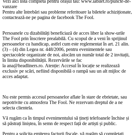
Vezi aici lista completă pentru orașul tău: www.iabilet.ro/puncte-de-
vanzare
Pentru alte întrebări sau probleme referitoare la biletele achiziționate,
contactează-ne pe pagina de facebook The Fool.
Persoanele cu dizabilități beneficiază de acces liber la show-urile
The Fool prin înscriere prealabilă. Cu scopul de a veni în sprijinul
persoanelor cu handicap, astfel cum este reglementat în art. 21 alin.
(3) – (4) din Legea nr. 448/2006, pentru evenimentele sau
spectacolele organizate de noi, alocăm un număr total de 2 invitații,
în limita disponibilității. Rezervările se fac
la
ana@headliners.ro
. Atenție: Accesul în locație se realizează
exclusiv pe scări, nefiind disponibilă o rampă sau un alt mijloc de
acces adaptat.
Nu este permis accesul persoanelor aflate în stare de ebrietate, sau
nepotrivite cu atmosfera The Fool. Ne rezervam dreptul de a ne
selecta clientela.
Vă rugăm ca în timpul evenimentului să țineți telefoanele închise și
să păstrați liniștea, în semn de respect față de artiști și public.
Pentru a solicita emiterea facturii fiscale, vă rugăm să completați