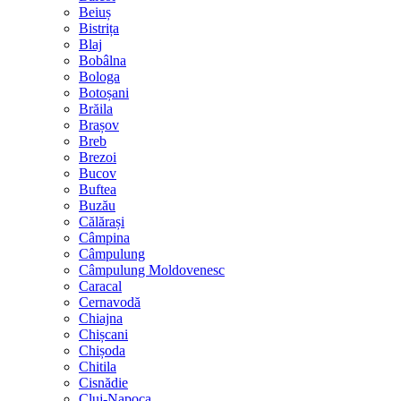
Beiuș
Bistrița
Blaj
Bobâlna
Bologa
Botoșani
Brăila
Brașov
Breb
Brezoi
Bucov
Buftea
Buzău
Călărași
Câmpina
Câmpulung
Câmpulung Moldovenesc
Caracal
Cernavodă
Chiajna
Chișcani
Chișoda
Chitila
Cisnădie
Cluj-Napoca