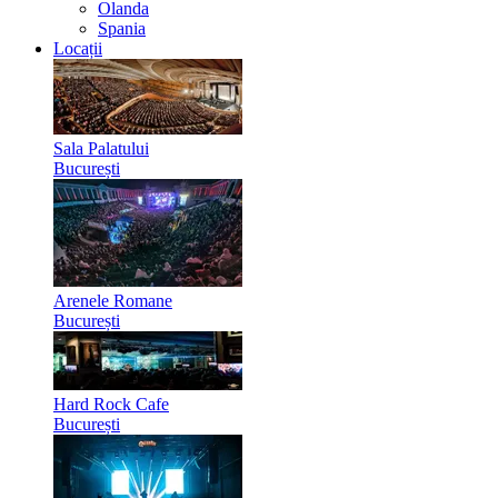
Olanda
Spania
Locații
Sala Palatului
București
Arenele Romane
București
Hard Rock Cafe
București