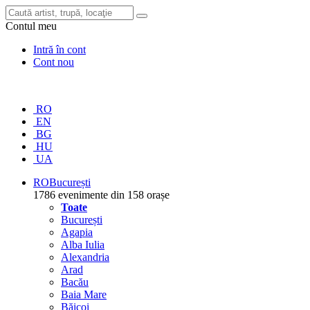
Contul meu
Intră în cont
Cont nou
RO
EN
BG
HU
UA
RO
București
1786 evenimente din 158 orașe
Toate
București
Agapia
Alba Iulia
Alexandria
Arad
Bacău
Baia Mare
Băicoi