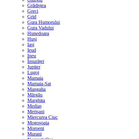
Grădiștea
Greci
Grid
Gura Humorului
Gura Vadului
Hunedoara
Huși
Iași
Ieud
Ineu
Însurăței
Jupiter
Lugoj
Mamaia
Mamaia-Sat
Mangalia
Mărgău
Marghita
Mediaș
Merișani
Miercurea Ciuc
Mogoșoaia
Moroeni
Murani