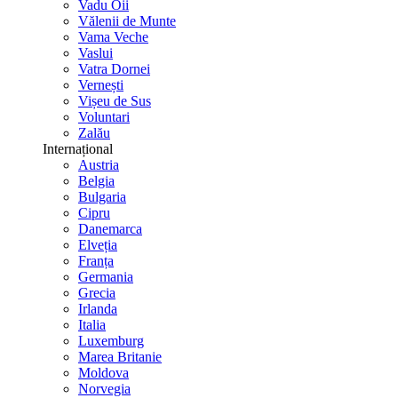
Vadu Oii
Vălenii de Munte
Vama Veche
Vaslui
Vatra Dornei
Vernești
Vișeu de Sus
Voluntari
Zalău
Internațional
Austria
Belgia
Bulgaria
Cipru
Danemarca
Elveția
Franța
Germania
Grecia
Irlanda
Italia
Luxemburg
Marea Britanie
Moldova
Norvegia