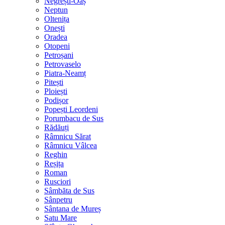
Negrești-Oaș
Neptun
Oltenița
Onești
Oradea
Otopeni
Petroșani
Petrovaselo
Piatra-Neamț
Pitești
Ploiești
Podișor
Popești Leordeni
Porumbacu de Sus
Rădăuți
Râmnicu Sărat
Râmnicu Vâlcea
Reghin
Reșița
Roman
Rusciori
Sâmbăta de Sus
Sânpetru
Sântana de Mureș
Satu Mare