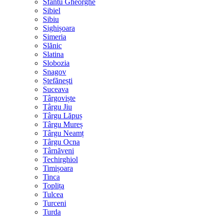
Sfântu Gheorghe
Sibiel
Sibiu
Sighișoara
Simeria
Slănic
Slatina
Slobozia
Snagov
Ștefănești
Suceava
Târgoviște
Târgu Jiu
Târgu Lăpuș
Târgu Mureș
Târgu Neamț
Târgu Ocna
Târnăveni
Techirghiol
Timișoara
Tinca
Toplița
Tulcea
Turceni
Turda