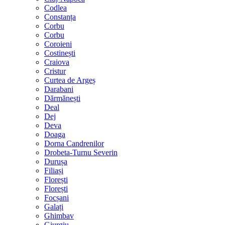
Codlea
Constanța
Corbu
Corbu
Coroieni
Costinești
Craiova
Cristur
Curtea de Argeș
Darabani
Dărmănești
Deal
Dej
Deva
Doaga
Dorna Candrenilor
Drobeta-Turnu Severin
Durușa
Filiași
Florești
Florești
Focșani
Galați
Ghimbav
Giurgiu