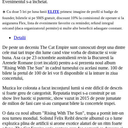
Evenimentul s-a încheiat.
☀️ Cu doar 5 lei pe luna fanii
ELITE
primesc imagine de profil si badge de
founder, biletele si pe SMS gratuit, discount 10% la comisionul de operare si la
asigurarea Flex, lista de evenimente favorite cu reminder, refund integral
oricand (daca organizatorul permite) si multe alte beneficii adaugate constant.
Detalii
De peste un deceniu The Cat Empire sunt cunoscuti drept una dintre
cele mai tari trupe din lume cand vine vorba de distractie si voie
buna. Asa ca pe 23 octombrie australienii revin la Bucuresti la
Arenele Romane (cort incalzit) pentru a-si prezenta noul album
"Rising With The Sun" in cadrul turneului cu acelasi nume. 100 de
bilete la pretul de 100 de lei vor fi disponibile si la intrare in ziua
concertului,
Muzica lor colorata a facut inconjurul lumii si este dificil de descris
si foarte greu de categorisit. Reputatia trupei s-a construit pe un
show live haotic si puternic, show vazut in 2015 de peste jumatate
de milion de fani care si-au cumparat bilete la concertele trupei.
O data cu noul album "Rising With The Sun", trupa a pornit intr-un
nou turneu mondial. Solistul Felix Reibl descrie albumul ca o lume
explozica plina de artificii si arome exotice alaturi de un ritm foarte