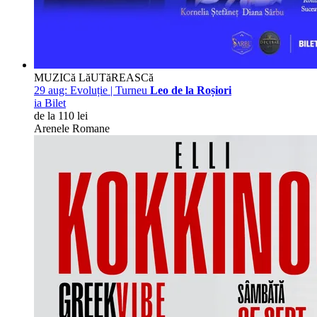
MUZICă LăUTăREASCă
29 aug:
Evoluție | Turneu
Leo de la Roșiori
ia Bilet
de la 110 lei
Arenele Romane