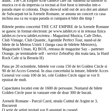
adanc. The Cat Empire scrie cantece care fac oamenii sa danseze si
muzica ce-ti da impresia ca tocmai ai fost furat si introdus intr-o
parada mare si colorata. Dupa showul sold out de acu doi ani alaturi
de Subcarpati tot la Arenele Romane, se anunta un concert cu casa
inchisa asa ca nu scapa parada si cumpara-ti bilet din timp !
Biletele pentru concertul THE CAT EMPIRE de la Arenele Romane
se gasesc in format electronic pe www.iabilet.ro si in reteaua fizica
iabilet.ro (www.iabilet.ro/retea - Magazinul Muzica, Cafe Deko,
Club Vintage, Club Quantic, Agentiile Perfect Tour, stand-ul de
bilete de la Metrou Unirii 1 (langa casa de bilelete Metrorex),
Magazinele Uman, IQ BOX, reteaua de magazine Say – partener
Orange, pe terminalele self - service ZebraPay din toata tara, la Hard
Rock Cafe si la Beraria H)
Pana pe 20 octombrie, biletele vor costa 150 de lei Golden Circle si
90 de lei Acces General. In ziua concertului la intrare, biletele Acces
General vor costa 100 de lei, cele Golden Circle sigur se vor fi
epuizat de mult.
Capacitatea locatiei este de 1600 de persoane. Numarul de bilete
Golden Circle puse in vanzare este de doar 300 de bucati.
Arenele Romane - Parcul Carol, strada Cutitul de Argint nr 3,
Bucuresti
O serie de artisti invitati vor fi anuntati in curand.