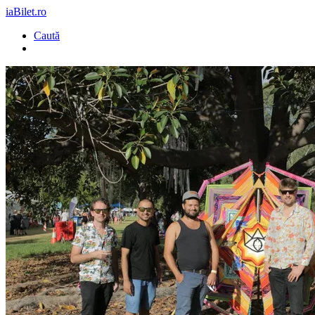
iaBilet.ro
Caută