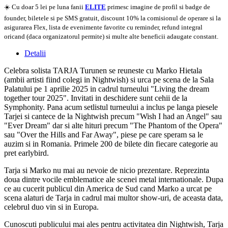
☀️ Cu doar 5 lei pe luna fanii
ELITE
primesc imagine de profil si badge de
founder, biletele si pe SMS gratuit, discount 10% la comisionul de operare si la
asigurarea Flex, lista de evenimente favorite cu reminder, refund integral
oricand (daca organizatorul permite) si multe alte beneficii adaugate constant.
Detalii
Celebra solista TARJA Turunen se reuneste cu Marko Hietala
(ambii artisti fiind colegi in Nightwish) si urca pe scena de la Sala
Palatului pe 1 aprilie 2025 in cadrul turneului "Living the dream
together tour 2025". Invitati in deschidere sunt cehii de la
Symphonity. Pana acum setlistul turneului a inclus pe langa piesele
Tarjei si cantece de la Nightwish precum "Wish I had an Angel" sau
"Ever Dream" dar si alte hituri precum "The Phantom of the Opera"
sau "Over the Hills and Far Away", piese pe care speram sa le
auzim si in Romania. Primele 200 de bilete din fiecare categorie au
pret earlybird.
Tarja si Marko nu mai au nevoie de nicio prezentare. Reprezinta
doua dintre vocile emblematice ale scenei metal internationale. Dupa
ce au cucerit publicul din America de Sud cand Marko a urcat pe
scena alaturi de Tarja in cadrul mai multor show-uri, de aceasta data,
celebrul duo vin si in Europa.
Cunoscuti publicului mai ales pentru activitatea din Nightwish, Tarja