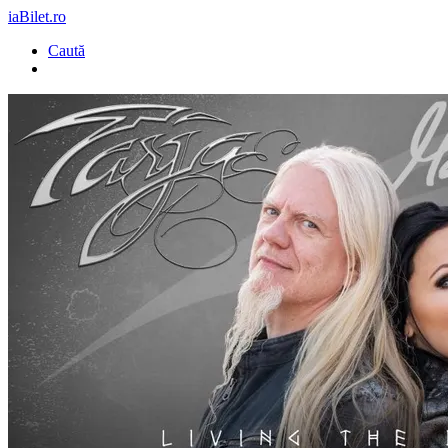
iaBilet.ro
Caută