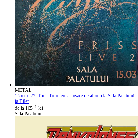
METAL
15 mar '27:
Tarja Turunen - lansare de album la Sala Palatului
ia Bilet
51
de la 165
lei
Sala Palatului