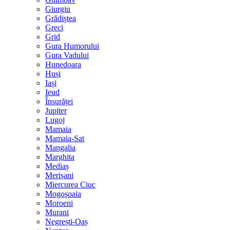
Giurgiu
Grădiștea
Greci
Grid
Gura Humorului
Gura Vadului
Hunedoara
Huși
Iași
Ieud
Însurăței
Jupiter
Lugoj
Mamaia
Mamaia-Sat
Mangalia
Marghita
Mediaș
Merișani
Miercurea Ciuc
Mogoșoaia
Moroeni
Murani
Negrești-Oaș