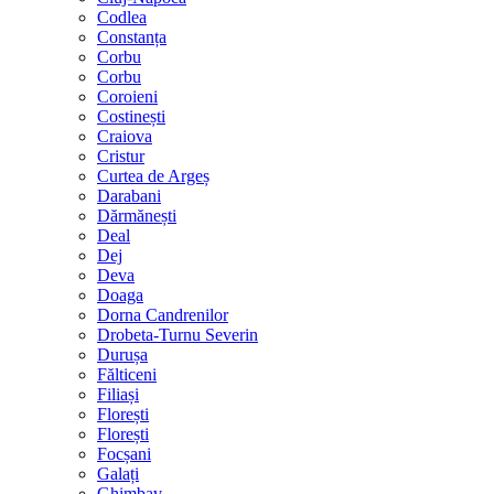
Codlea
Constanța
Corbu
Corbu
Coroieni
Costinești
Craiova
Cristur
Curtea de Argeș
Darabani
Dărmănești
Deal
Dej
Deva
Doaga
Dorna Candrenilor
Drobeta-Turnu Severin
Durușa
Fălticeni
Filiași
Florești
Florești
Focșani
Galați
Ghimbav