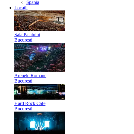
Spania
Locații
Sala Palatului
București
Arenele Romane
București
Hard Rock Cafe
București