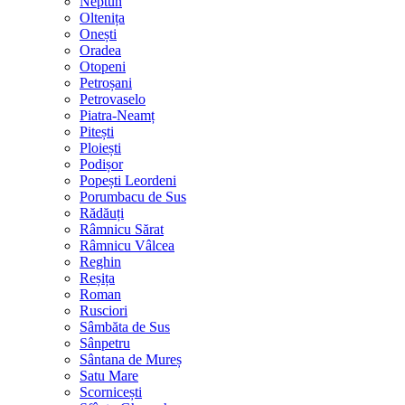
Neptun
Oltenița
Onești
Oradea
Otopeni
Petroșani
Petrovaselo
Piatra-Neamț
Pitești
Ploiești
Podișor
Popești Leordeni
Porumbacu de Sus
Rădăuți
Râmnicu Sărat
Râmnicu Vâlcea
Reghin
Reșița
Roman
Rusciori
Sâmbăta de Sus
Sânpetru
Sântana de Mureș
Satu Mare
Scornicești