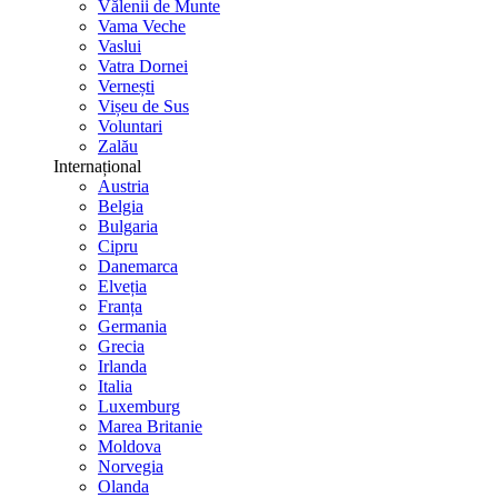
Vălenii de Munte
Vama Veche
Vaslui
Vatra Dornei
Vernești
Vișeu de Sus
Voluntari
Zalău
Internațional
Austria
Belgia
Bulgaria
Cipru
Danemarca
Elveția
Franța
Germania
Grecia
Irlanda
Italia
Luxemburg
Marea Britanie
Moldova
Norvegia
Olanda