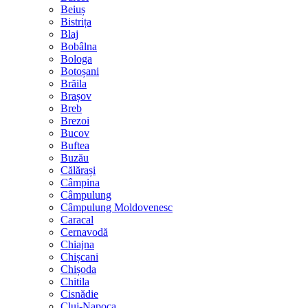
Beiuș
Bistrița
Blaj
Bobâlna
Bologa
Botoșani
Brăila
Brașov
Breb
Brezoi
Bucov
Buftea
Buzău
Călărași
Câmpina
Câmpulung
Câmpulung Moldovenesc
Caracal
Cernavodă
Chiajna
Chișcani
Chișoda
Chitila
Cisnădie
Cluj-Napoca