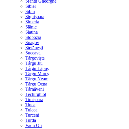
Sfântu Gheorghe
Sibiel
Sibiu
Sighișoara
Simeria
Slănic
Slatina
Slobozia
Snagov
Ștefănești
Suceava
Târgoviște
Târgu Jiu
Târgu Lăpuș
Târgu Mureș
Târgu Neamț
Târgu Ocna
Târnăveni
Techirghiol
Timișoara
Tinca
Tulcea
Turceni
Turda
Vadu Oii