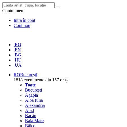
Contul meu
Intră în cont
Cont nou
RO
EN
BG
HU
UA
RO
București
1818 evenimente din 157 orașe
Toate
București
Agapia
Alba Iulia
Alexandria
Arad
Bacău
Baia Mare
Băicoi