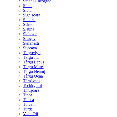
Sfântu Gheorghe
Sibiel
Sibiu
Sighișoara
Simeria
Slănic
Slatina
Slobozia
Snagov
Ștefănești
Suceava
Târgoviște
Târgu Jiu
Târgu Lăpuș
Târgu Mureș
Târgu Neamț
Târgu Ocna
Târnăveni
Techirghiol
Timișoara
Tinca
Tulcea
Turceni
Turda
Vadu Oii