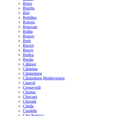
Beiuș
Bistrița
Blaj
Bobâlna
Bologa
Botoșani
Brăila
Brașov
Breb
Brezoi
Bucov
Buftea
Buzău
Călărași
Câmpina
Câmpulung
Câmpulung Moldovenesc
Caracal
Cernavodă
Chiajna
Chișcani
Chișoda
Chitila
Cisnădie
Cluj-Napoca