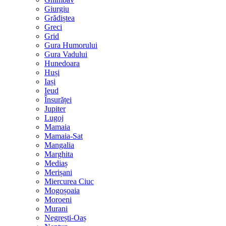
Giurgiu
Grădiștea
Greci
Grid
Gura Humorului
Gura Vadului
Hunedoara
Huși
Iași
Ieud
Însurăței
Jupiter
Lugoj
Mamaia
Mamaia-Sat
Mangalia
Marghita
Mediaș
Merișani
Miercurea Ciuc
Mogoșoaia
Moroeni
Murani
Negrești-Oaș