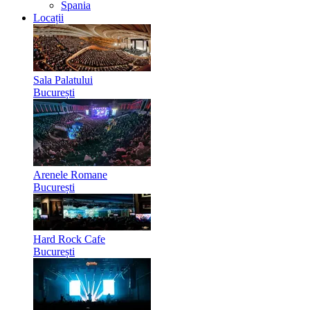
Spania
Locații
Sala Palatului
București
Arenele Romane
București
Hard Rock Cafe
București