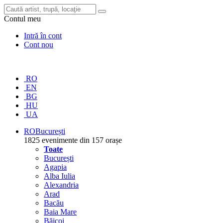
Contul meu
Intră în cont
Cont nou
RO
EN
BG
HU
UA
RO
București
1825 evenimente din 157 orașe
Toate
București
Agapia
Alba Iulia
Alexandria
Arad
Bacău
Baia Mare
Băicoi