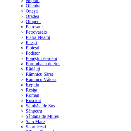
Neptun
Oltenița
Onești
Oradea
Otopeni
Petroșani
Petrovaselo
Piatra-Neamț
Pitești
Ploiești
Podișor
Popești Leordeni
Porumbacu de Sus
Rădăuți
Râmnicu Sărat
Râmnicu Vâlcea
Reghin
Reșița
Roman
Rusciori
Sâmbăta de Sus
Sânpetru
Sântana de Mureș
Satu Mare
Scornicești