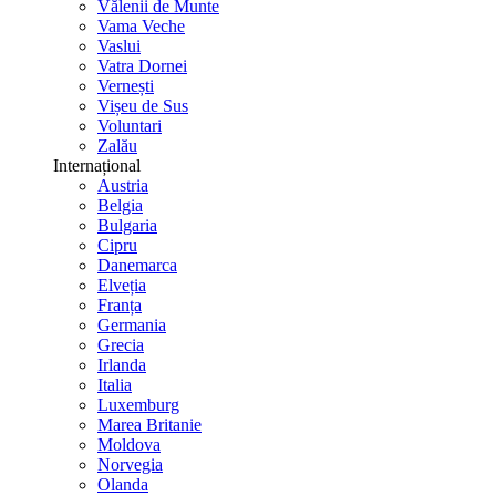
Vălenii de Munte
Vama Veche
Vaslui
Vatra Dornei
Vernești
Vișeu de Sus
Voluntari
Zalău
Internațional
Austria
Belgia
Bulgaria
Cipru
Danemarca
Elveția
Franța
Germania
Grecia
Irlanda
Italia
Luxemburg
Marea Britanie
Moldova
Norvegia
Olanda