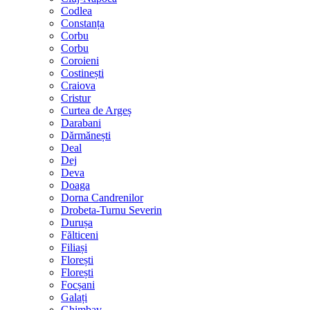
Codlea
Constanța
Corbu
Corbu
Coroieni
Costinești
Craiova
Cristur
Curtea de Argeș
Darabani
Dărmănești
Deal
Dej
Deva
Doaga
Dorna Candrenilor
Drobeta-Turnu Severin
Durușa
Fălticeni
Filiași
Florești
Florești
Focșani
Galați
Ghimbav