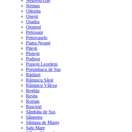
Negrești-Oaș
Neptun
Oltenița
Onești
Oradea
Otopeni
Petroșani
Petrovaselo
Piatra-Neamț
Pitești
Ploiești
Podișor
Popești Leordeni
Porumbacu de Sus
Rădăuți
Râmnicu Sărat
Râmnicu Vâlcea
Reghin
Reșița
Roman
Rusciori
Sâmbăta de Sus
Sânpetru
Sântana de Mureș
Satu Mare