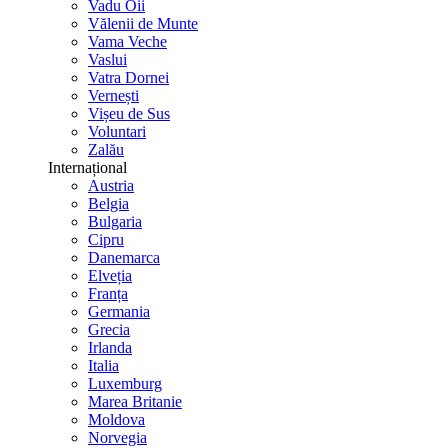
Vadu Oii
Vălenii de Munte
Vama Veche
Vaslui
Vatra Dornei
Vernești
Vișeu de Sus
Voluntari
Zalău
Internațional
Austria
Belgia
Bulgaria
Cipru
Danemarca
Elveția
Franța
Germania
Grecia
Irlanda
Italia
Luxemburg
Marea Britanie
Moldova
Norvegia