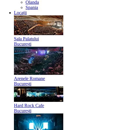
Olanda
Spania
Locații
Sala Palatului
București
Arenele Romane
București
Hard Rock Cafe
București