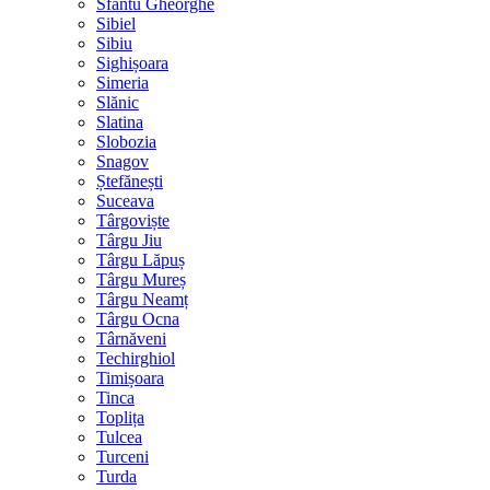
Sfântu Gheorghe
Sibiel
Sibiu
Sighișoara
Simeria
Slănic
Slatina
Slobozia
Snagov
Ștefănești
Suceava
Târgoviște
Târgu Jiu
Târgu Lăpuș
Târgu Mureș
Târgu Neamț
Târgu Ocna
Târnăveni
Techirghiol
Timișoara
Tinca
Toplița
Tulcea
Turceni
Turda