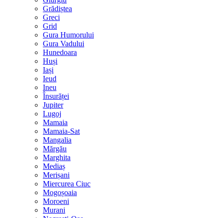
Grădiștea
Greci
Grid
Gura Humorului
Gura Vadului
Hunedoara
Huși
Iași
Ieud
Ineu
Însurăței
Jupiter
Lugoj
Mamaia
Mamaia-Sat
Mangalia
Mărgău
Marghita
Mediaș
Merișani
Miercurea Ciuc
Mogoșoaia
Moroeni
Murani