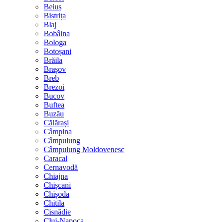
Beiuș
Bistrița
Blaj
Bobâlna
Bologa
Botoșani
Brăila
Brașov
Breb
Brezoi
Bucov
Buftea
Buzău
Călărași
Câmpina
Câmpulung
Câmpulung Moldovenesc
Caracal
Cernavodă
Chiajna
Chișcani
Chișoda
Chitila
Cisnădie
Cluj-Napoca