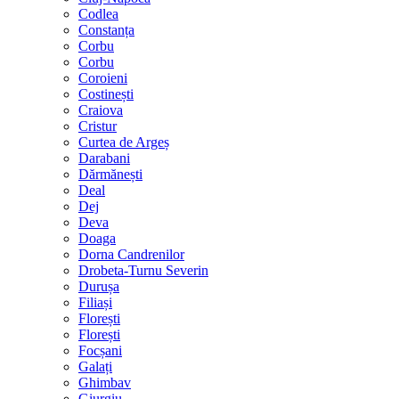
Codlea
Constanța
Corbu
Corbu
Coroieni
Costinești
Craiova
Cristur
Curtea de Argeș
Darabani
Dărmănești
Deal
Dej
Deva
Doaga
Dorna Candrenilor
Drobeta-Turnu Severin
Durușa
Filiași
Florești
Florești
Focșani
Galați
Ghimbav
Giurgiu