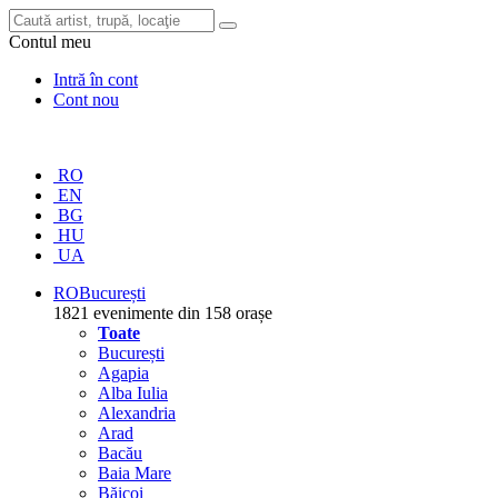
Contul meu
Intră în cont
Cont nou
RO
EN
BG
HU
UA
RO
București
1821 evenimente din 158 orașe
Toate
București
Agapia
Alba Iulia
Alexandria
Arad
Bacău
Baia Mare
Băicoi