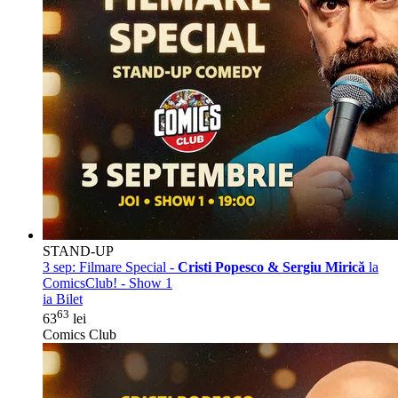
STAND-UP
3 sep:
Filmare Special -
Cristi Popesco & Sergiu Mirică
la
ComicsClub! - Show 1
ia Bilet
63
63
lei
Comics Club