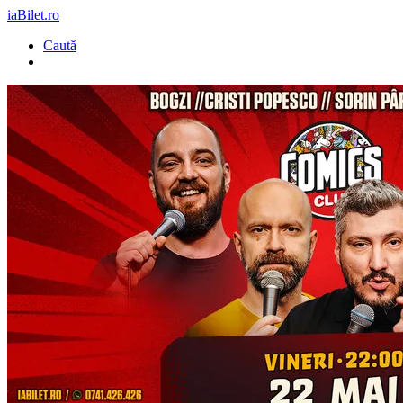
iaBilet.ro
Caută