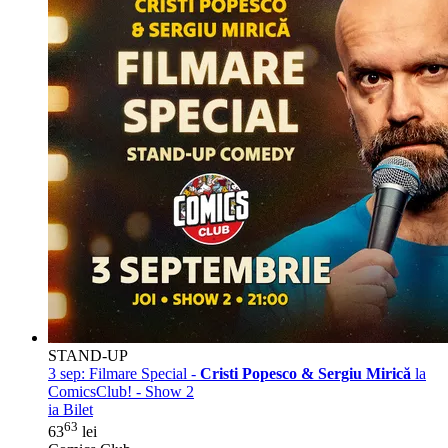
STAND-UP
3 sep:
Filmare Special -
Cristi Popesco & Sergiu Mirică
la
ComicsClub! - Show 2
ia Bilet
63
63
lei