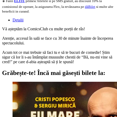
☀️ Fanii
ELITE
primesc biletele si pe SMS gratuit, au discount 10% la
comisionul de operare, la asigurarea Flex, la revânzarea pe
dăBilet
si multe alte
beneficii in curand.
Detalii
Vă așteptăm la ComicsClub cu multe porții de râs!
Atenție, accesul în sală se face cu 30 de minute înainte de începerea
spectacolului.
Acum tot ce mai trebuie să faci tu e să te bucuri de comedie! Știm
sigur că lor li s-au întâmplat muuuulte chestii de “Bă, nu-mi vine să
cred!” pe care d-abia așteaptă să ți le spună!
Grăbește-te!
Încă mai găsești bilete la: