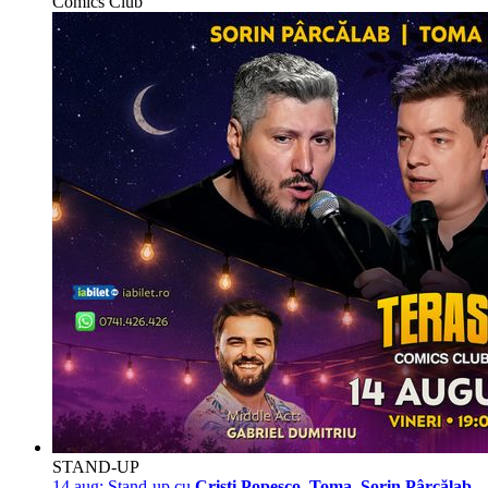
Comics Club
STAND-UP
14 aug:
Stand-up cu
Cristi Popesco, Toma, Sorin Pârcălab