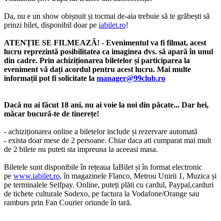
Da, nu e un show obișnuit și tocmai de-aia trebuie să te grăbești să
prinzi bilet, disponibil doar pe
iabilet.ro
!
ATENȚIE SE FILMEAZĂ! - Evenimentul va fi filmat, acest
lucru reprezintă posibilitatea ca imaginea dvs. să apară în unul
din cadre. Prin achiziționarea biletelor și participarea la
eveniment vă dați acordul pentru acest lucru. Mai multe
informații pot fi solicitate la
manager@99club.ro
Dacă nu ai făcut 18 ani, nu ai voie la noi din păcate... Dar hei,
măcar bucură-te de tinerețe!
- achiziționarea online a biletelor include și rezervare automată
- exista doar mese de 2 persoane. Chiar daca ati cumparat mai mult
de 2 bilete nu puteti sta impreuna la aceeasi masa.
Biletele sunt disponibile în rețeaua IaBilet și în format electronic
pe
www.iabilet.ro
, în magazinele Flanco, Metrou Unirii 1, Muzica și
pe terminalele Selfpay. Online, puteți plăti cu cardul, Paypal,carduri
de tichete culturale Sodexo, pe factura la Vodafone/Orange sau
ramburs prin Fan Courier oriunde în tară.