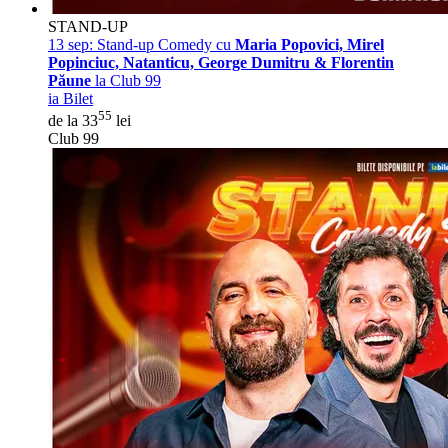
STAND-UP
13 sep:
Stand-up Comedy cu
Maria Popovici, Mirel
Popinciuc, Natanticu, George Dumitru & Florentin
Păune
la Club 99
ia Bilet
55
de la 33
lei
Club 99