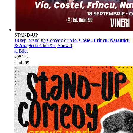
STAND-UP
18 sep:
Stand-up Comedy cu
Vio, Costel, Frîncu, Natanticu
& Abagiu
la Club 99 | Show 1
ia Bilet
82
82
lei
Club 99