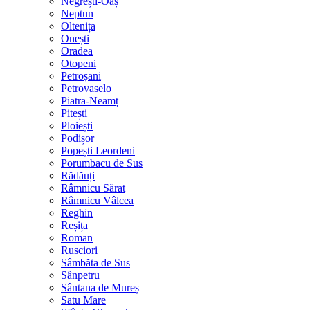
Negrești-Oaș
Neptun
Oltenița
Onești
Oradea
Otopeni
Petroșani
Petrovaselo
Piatra-Neamț
Pitești
Ploiești
Podișor
Popești Leordeni
Porumbacu de Sus
Rădăuți
Râmnicu Sărat
Râmnicu Vâlcea
Reghin
Reșița
Roman
Rusciori
Sâmbăta de Sus
Sânpetru
Sântana de Mureș
Satu Mare