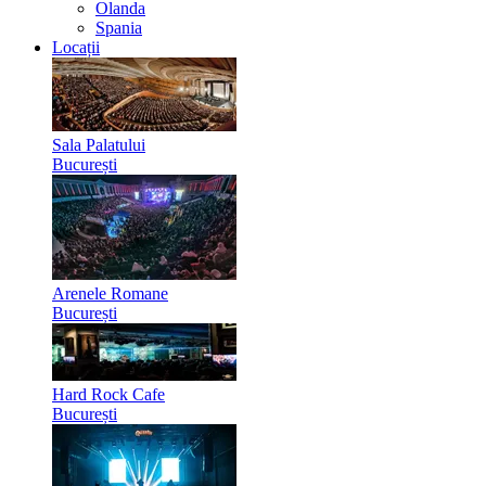
Olanda
Spania
Locații
Sala Palatului
București
Arenele Romane
București
Hard Rock Cafe
București