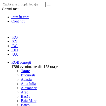
Contul meu
Intră în cont
Cont nou
RO
EN
BG
HU
UA
RO
București
1786 evenimente din 158 orașe
Toate
București
Agapia
Alba Iulia
Alexandria
Arad
Bacău
Baia Mare
Băicoi