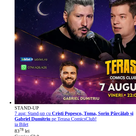
STAND-UP
7 aug:
Stand-up cu
Cristi Popesco, Toma, Sorin Pârcălab și
Gabriel Dumitriu
pe Terasa ComicsClub!
ia Bilet
78
83
lei