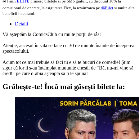
☀️ Fanii
ELITE
primesc biletele si pe SMS gratuit, au discount 10% la
comisionul de operare, la asigurarea Flex, la revânzarea pe
dăBilet
si multe alte
beneficii in curand.
Detalii
Vă așteptăm la ComicsClub cu multe porții de râs!
Atenție, accesul în sală se face cu 30 de minute înainte de începerea
spectacolului.
Acum tot ce mai trebuie să faci tu e să te bucuri de comedie! Știm
sigur că lor li s-au întâmplat muuuulte chestii de “Bă, nu-mi vine să
cred!” pe care d-abia așteaptă să ți le spună!
Grăbește-te!
Încă mai găsești bilete la: