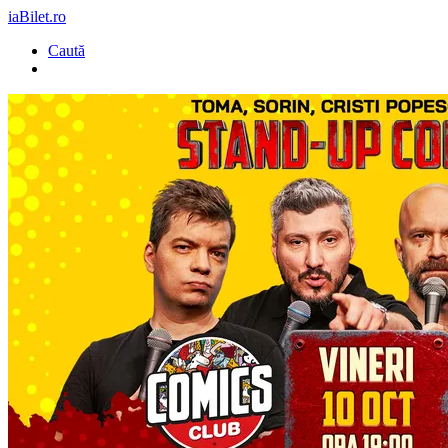
iaBilet.ro
Caută