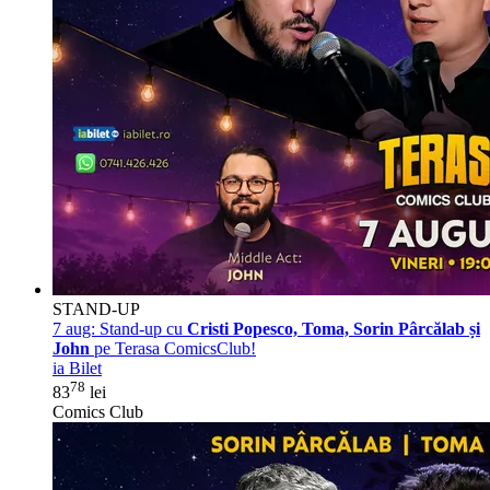
STAND-UP
7 aug:
Stand-up cu
Cristi Popesco, Toma, Sorin Pârcălab și
John
pe Terasa ComicsClub!
ia Bilet
78
83
lei
Comics Club