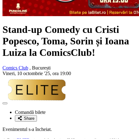
Stand-up Comedy cu
Cristi
Popesco, Toma, Sorin și Ioana
Luiza
la ComicsClub!
Comics Club
, București
Vineri, 10 octombrie '25, ora 19:00
Adaugă
la
Comandă bilete
favorite
Share
Evenimentul s-a încheiat.