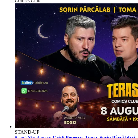
Comics Club
STAND-UP
8 aug:
Stand-up cu
Cristi Popesco, Toma, Sorin Pârcălab și