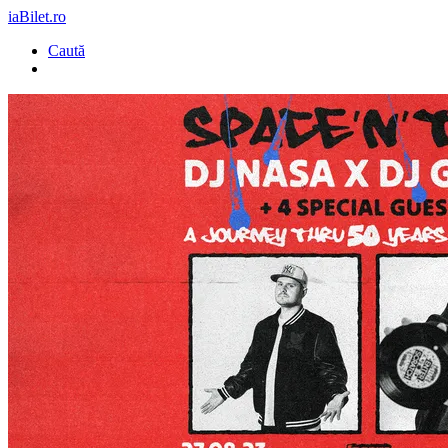
iaBilet.ro
Caută