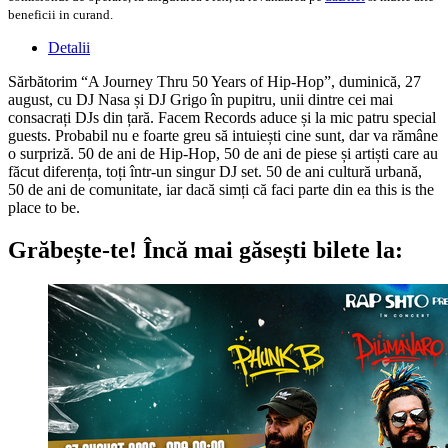
beneficii in curand.
Detalii
Sărbătorim “A Journey Thru 50 Years of Hip-Hop”, duminică, 27
august, cu DJ Nasa și DJ Grigo în pupitru, unii dintre cei mai
consacrați DJs din țară. Facem Records aduce și la mic patru special
guests. Probabil nu e foarte greu să intuiești cine sunt, dar va rămâne
o surpriză. 50 de ani de Hip-Hop, 50 de ani de piese și artiști care au
făcut diferența, toți într-un singur DJ set. 50 de ani cultură urbană,
50 de ani de comunitate, iar dacă simți că faci parte din ea this is the
place to be.
Grăbește-te!
Încă mai găsești bilete la: