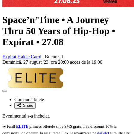
Space’n’Time • A Journey
Thru 50 Years of Hip-Hop •
Expirat • 27.08
Expirat Halele Carol
, București
Duminică, 27 august '23, ora 20:00 acces de la 19:00
Adaugă
la
Comandă bilete
favorite
Share
Evenimentul s-a încheiat.
☀️ Fanii
ELITE
primesc biletele si pe SMS gratuit, au discount 10% la
comisionul de operare, la asigurarea Flex, la revânzarea pe
dăBilet
si multe alte