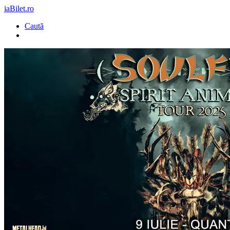
iaBilet.ro
Caută