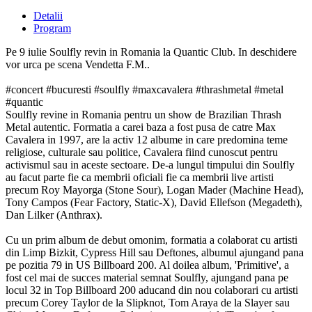
Detalii
Program
Pe 9 iulie Soulfly revin in Romania la Quantic Club. In deschidere
vor urca pe scena Vendetta F.M..
#concert #bucuresti #soulfly #maxcavalera #thrashmetal #metal
#quantic
Soulfly revine in Romania pentru un show de Brazilian Thrash
Metal autentic. Formatia a carei baza a fost pusa de catre Max
Cavalera in 1997, are la activ 12 albume in care predomina teme
religiose, culturale sau politice, Cavalera fiind cunoscut pentru
activismul sau in aceste sectoare. De-a lungul timpului din Soulfly
au facut parte fie ca membrii oficiali fie ca membrii live artisti
precum Roy Mayorga (Stone Sour), Logan Mader (Machine Head),
Tony Campos (Fear Factory, Static-X), David Ellefson (Megadeth),
Dan Lilker (Anthrax).
Cu un prim album de debut omonim, formatia a colaborat cu artisti
din Limp Bizkit, Cypress Hill sau Deftones, albumul ajungand pana
pe pozitia 79 in US Billboard 200. Al doilea album, 'Primitive', a
fost cel mai de succes material semnat Soulfly, ajungand pana pe
locul 32 in Top Billboard 200 aducand din nou colaborari cu artisti
precum Corey Taylor de la Slipknot, Tom Araya de la Slayer sau