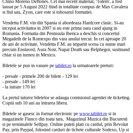
Chino Moreno Deftones. Cel mai recent material, 'Totem', a fost
lansat pe 5 August 2022 fiind in totalitate compus de Max Cavalera
si fiul sau, Zyon, care este si tobosarul formatiei.
Vendetta F.M. vin din Spania si abordeaza Hardcore clasic. Si-au
inceput activitatea in 2007 si nu este prima oara cand ajung in
Romania. Formatia din Peninsula Iberica a deschis si concertul
Megadeth de la Romexpo din vara anului trecut. In cei aproape 20
de ani de activitate, Vendetta F.M. au impartit scena cu nume mari
precum Enslaved, Aura Noir, Napal Death sau Belphegor, sustinand
chiar si un turneu in Mexico.
Biletele se pun in vanare pe
iabilet.ro
la urmatoarele preturi:
- presale - primele 200 de bilete - 129 lei
- presale - 149 lei
- la intrare 170 lei
La pretul tuturor biletelor se adauga comisionul agentiei de ticketing.
Copiii sub 10 ani au intrarea libera.
Biletele se gasesc in format electronic pe
www.iabilet.ro
si in
magazinele Flanco din toata tara, Magazinul Muzica din Bucuresti
si pe terminalele Selfpay. Online puteti plati cu cardul, prin Revolut
Pay, prin Paypal, folosind carduri de tichete culturale Sodexo, Up si