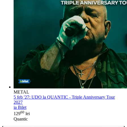
METAL
5 feb '27:
UDO la QUANTIC - Triple Anniversary Tour
2027
ia Bilet
60
129
lei
Quantic