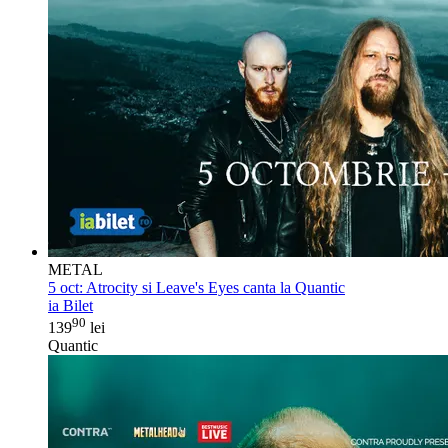
METAL
5 oct:
Atrocity si Leave's Eyes canta la Quantic
ia Bilet
90
139
lei
Quantic