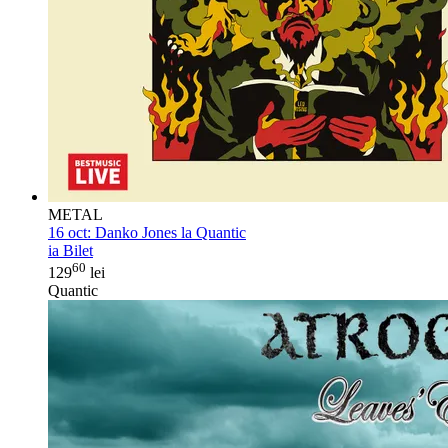
METAL
16 oct:
Danko Jones la Quantic
ia Bilet
60
129
lei
Quantic