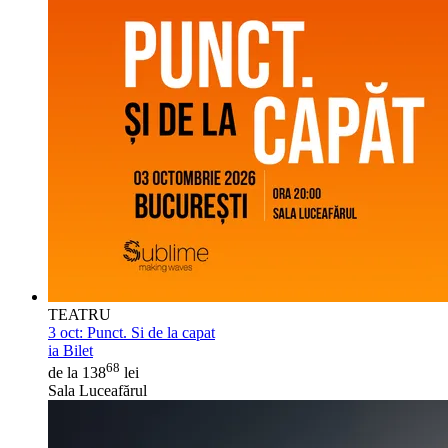
TEATRU
3 oct:
Punct. Si de la capat
ia Bilet
68
de la 138
lei
Sala Luceafărul