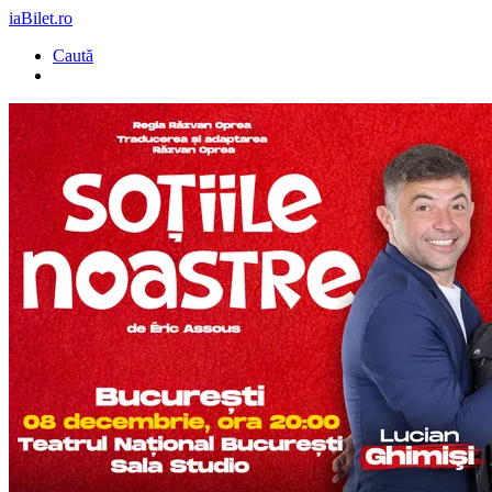
iaBilet.ro
Caută