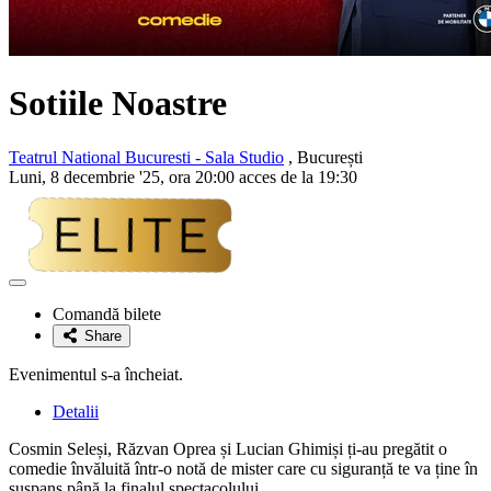
Sotiile Noastre
Teatrul National Bucuresti - Sala Studio
, București
Luni, 8 decembrie '25, ora 20:00 acces de la 19:30
Adaugă
la
Comandă bilete
favorite
Share
Evenimentul s-a încheiat.
Detalii
Cosmin Seleși, Răzvan Oprea și Lucian Ghimiși ți-au pregătit o
comedie învăluită într-o notă de mister care cu siguranță te va ține în
suspans până la finalul spectacolului