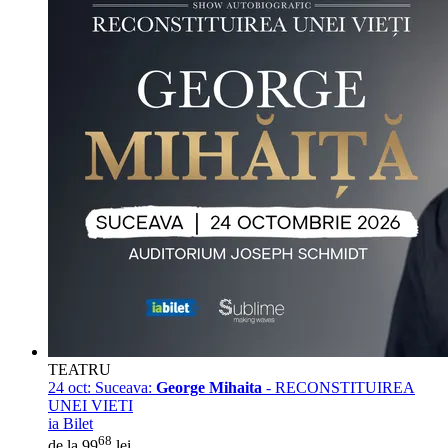
TEATRU
24 oct:
Suceava:
George Mihaita
- RECONSTITUIREA
UNEI VIETI
ia Bilet
68
de la 99
lei