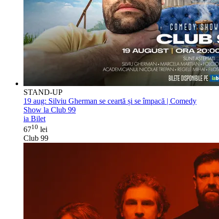
STAND-UP
19 aug:
Silviu Gherman se ceartă și se împacă | Comedy
Show la Club 99
ia Bilet
10
67
lei
Club 99