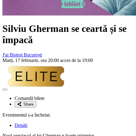
Silviu Gherman
se ceartă și se
împacă
J'ai Bistrot București
Marți, 17 februarie, ora 20:00 acces de la 19:00
Adaugă
la
Comandă bilete
favorite
Share
Evenimentul s-a încheiat.
Detalii
Noul spectacol al lui Gherman e foarte misterios.