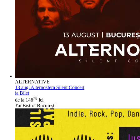
ALTERNATIVE
13 aug:
Alternosfera Silent Concert
ia Bilet
78
de la 146
lei
J'ai Bistrot București