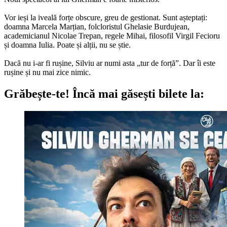
Vor ieși la iveală forțe obscure, greu de gestionat. Sunt așteptați:
doamna Marcela Marțian, folcloristul Ghelasie Burdujean,
academicianul Nicolae Trepan, regele Mihai, filosofil Virgil Fecioru
și doamna Iulia. Poate și alții, nu se știe.
Dacă nu i-ar fi rușine, Silviu ar numi asta „tur de forță”. Dar îi este
rușine și nu mai zice nimic.
Grăbește-te!
Încă mai găsești bilete la: