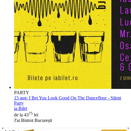
PARTY
15 aug:
I Bet You Look Good On The Dancefloor - Silent
Party
ia Bilet
75
de la 43
lei
J'ai Bistrot București