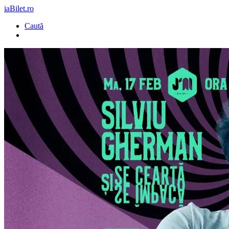
iaBilet.ro
Caută