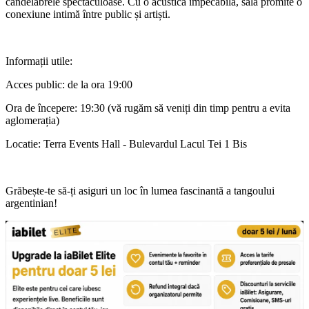
candelabrele spectaculoase. Cu o acustică impecabilă, sala promite o
conexiune intimă între public și artiști.
Informații utile:
Acces public: de la ora 19:00
Ora de începere: 19:30 (vă rugăm să veniți din timp pentru a evita
aglomerația)
Locatie: Terra Events Hall - Bulevardul Lacul Tei 1 Bis
Grăbește-te să-ți asiguri un loc în lumea fascinantă a tangoului
argentinian!