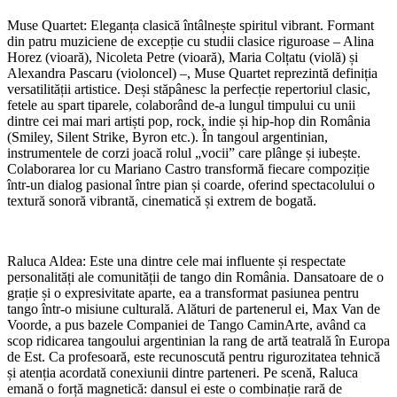
Muse Quartet: Eleganța clasică întâlnește spiritul vibrant. Formant
din patru muziciene de excepție cu studii clasice riguroase – Alina
Horez (vioară), Nicoleta Petre (vioară), Maria Colțatu (violă) și
Alexandra Pascaru (violoncel) –, Muse Quartet reprezintă definiția
versatilității artistice. Deși stăpânesc la perfecție repertoriul clasic,
fetele au spart tiparele, colaborând de-a lungul timpului cu unii
dintre cei mai mari artiști pop, rock, indie și hip-hop din România
(Smiley, Silent Strike, Byron etc.). În tangoul argentinian,
instrumentele de corzi joacă rolul „vocii” care plânge și iubește.
Colaborarea lor cu Mariano Castro transformă fiecare compoziție
într-un dialog pasional între pian și coarde, oferind spectacolului o
textură sonoră vibrantă, cinematică și extrem de bogată.
Raluca Aldea: Este una dintre cele mai influente și respectate
personalități ale comunității de tango din România. Dansatoare de o
grație și o expresivitate aparte, ea a transformat pasiunea pentru
tango într-o misiune culturală. Alături de partenerul ei, Max Van de
Voorde, a pus bazele Companiei de Tango CaminArte, având ca
scop ridicarea tangoului argentinian la rang de artă teatrală în Europa
de Est. Ca profesoară, este recunoscută pentru rigurozitatea tehnică
și atenția acordată conexiunii dintre parteneri. Pe scenă, Raluca
emană o forță magnetică: dansul ei este o combinație rară de