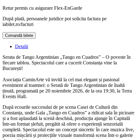
Retur permis cu asigurare
Flex-EnGarde
După plată, persoanele juridice pot solicita factura pe
iabilet.ro/facturi
Comandă bilete
Doar o mică verificare
Detalii
Serata de Tango Argentinian „Tango en Cuadros” – O poveste în
fiecare tablou. Spectacolul care a cucerit Constanța vine la
București!
Asociația CaminArte vă invită la cel mai elegant și pasional
eveniment al toamnei: o Serată de Tango Argentinian de înaltă
ținută, programată pe 20 noiembrie 2026, de la ora 19:30, la Terra
Events Hall.
După ecourile succesului de pe scena Casei de Cultură din
Constanța, unde Gala „Tango en Cuadros” a ridicat sala în picioare
și a fost aplaudată la scenă deschisă, producția ajunge în Capitală
într-un format șlefuit, pregătit să ofere o experiență senzorială
completă. Spectacolul este un concept sincretic în care muzica live,
poezia mișcării și proiecțiile vizuale transformă scena într-o galerie