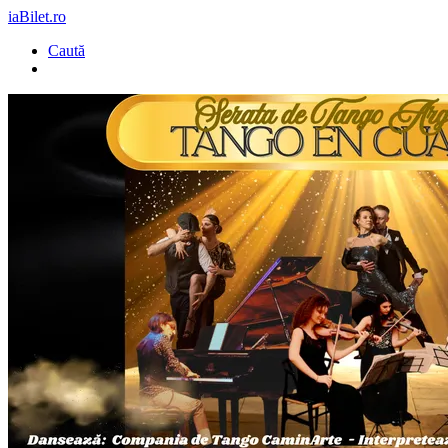
iaBilet.ro
Caută