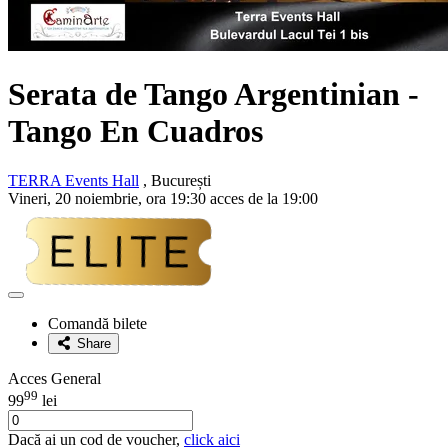
Serata de Tango Argentinian -
Tango En Cuadros
TERRA Events Hall
, București
Vineri, 20 noiembrie, ora 19:30 acces de la 19:00
Adaugă
la
Comandă bilete
favorite
Share
Acces General
99
99
lei
Dacă ai un cod de voucher,
click aici