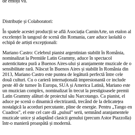
de emoții vii.
Distribuție și Colaboratori:
În spatele acestei producții se află Asociația CaminArte, un etalon al
excelenței în tangoul de scenă din Romania, care aduce laolaltă o
echipă de artiști excepționali:
Mariano Castro: Celebrul pianist argentinian stabilit în România,
nominalizat la Premiile Latin Grammy, aduce în spectacol
autenticitatea pură a Buenos Aires-ului și aranjamente muzicale de o
sensibilitate rară. Născut în Buenos Aires și stabilit în România din
2013, Mariano Castro este puntea de legătură perfectă între cele
două culturi. Cu o carieră internațională impresionantă ce include
peste 40 de turnee în Europa, SUA și America Latină, Mariano este
un muzician complex, nominalizat în trecut la prestigioasele premii
Latin Grammy alături de proiectul său Narcotango. Ca pianist, el
aduce pe scenă o dinamică electrizantă, trecând de la delicatețea
nostalgică la acorduri percutante, pline de energie. Pentru „Tango en
Cuadros”, el este cel care dă „pulsul” serii, semnând aranjamentele
muzicale unice și adaptând clasicii genului (precum Astor Piazzolla)
într-o manieră proaspătă și modernă.