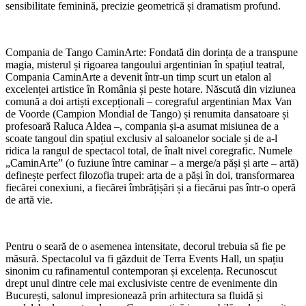
sensibilitate feminină, precizie geometrică și dramatism profund.
Compania de Tango CaminArte: Fondată din dorința de a transpune
magia, misterul și rigoarea tangoului argentinian în spațiul teatral,
Compania CaminArte a devenit într-un timp scurt un etalon al
excelenței artistice în România și peste hotare. Născută din viziunea
comună a doi artiști excepționali – coregraful argentinian Max Van
de Voorde (Campion Mondial de Tango) și renumita dansatoare și
profesoară Raluca Aldea –, compania și-a asumat misiunea de a
scoate tangoul din spațiul exclusiv al saloanelor sociale și de a-l
ridica la rangul de spectacol total, de înalt nivel coregrafic. Numele
„CaminArte” (o fuziune între caminar – a merge/a păși și arte – artă)
definește perfect filozofia trupei: arta de a păși în doi, transformarea
fiecărei conexiuni, a fiecărei îmbrățișări și a fiecărui pas într-o operă
de artă vie.
Pentru o seară de o asemenea intensitate, decorul trebuia să fie pe
măsură. Spectacolul va fi găzduit de Terra Events Hall, un spațiu
sinonim cu rafinamentul contemporan și excelența. Recunoscut
drept unul dintre cele mai exclusiviste centre de evenimente din
București, salonul impresionează prin arhitectura sa fluidă și