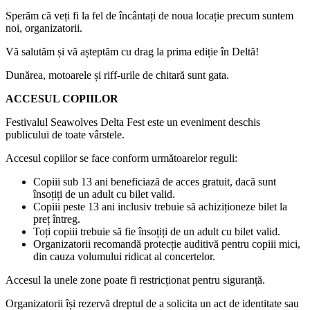
Sperăm că veți fi la fel de încântați de noua locație precum suntem
noi, organizatorii.
Vă salutăm și vă așteptăm cu drag la prima ediție în Deltă!
Dunărea, motoarele și riff-urile de chitară sunt gata.
ACCESUL COPIILOR
Festivalul Seawolves Delta Fest este un eveniment deschis
publicului de toate vârstele.
Accesul copiilor se face conform următoarelor reguli:
Copiii sub 13 ani beneficiază de acces gratuit, dacă sunt
însoțiți de un adult cu bilet valid.
Copiii peste 13 ani inclusiv trebuie să achiziționeze bilet la
preț întreg.
Toți copiii trebuie să fie însoțiți de un adult cu bilet valid.
Organizatorii recomandă protecție auditivă pentru copiii mici,
din cauza volumului ridicat al concertelor.
Accesul la unele zone poate fi restricționat pentru siguranță.
Organizatorii își rezervă dreptul de a solicita un act de identitate sau