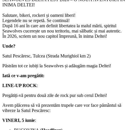
INIMA DELTEI!
Salutare, bikeri, rockeri și oameni liberi!
Legendele nu se repetă. Se continuă!
După 16 ani în care am definit libertatea la malul mării, spiritul
Seawolves cucerește un nou teritoriu, mai sălbatic și mai autentic.
În 2026, scriem un nou capitol împreună, în inima Deltei!
Unde?
Satul Pescăresc, Tulcea (Strada Murighiol km 2)
Păstrăm tot ce iubiți la Seawolves și adăugăm magia Deltei!
Iată ce v-am pregătit:
LINE-UP ROCK
:
Pregătiți-vă pentru două zile de rock pur sub cerul Deltei!
Avem plăcerea să vă prezentăm trupele care vor face pământul să
vibreze la Satul Pescăresc:
VINERI, 5 iunie
: