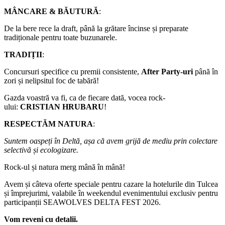
MÂNCARE & BĂUTURĂ
:
De la bere rece la draft, până la grătare încinse și preparate
tradiționale pentru toate buzunarele.
TRADIȚII
:
Concursuri specifice cu premii consistente,
After Party-uri
până în
zori și nelipsitul foc de tabără!
Gazda voastră va fi, ca de fiecare dată, vocea rock-
ului:
CRISTIAN HRUBARU
!
RESPECTĂM NATURA
:
Suntem oaspeți în Deltă, așa că avem grijă de mediu prin colectare
selectivă și ecologizare.
Rock-ul și natura merg mână în mână!
Avem și câteva oferte speciale pentru cazare la hotelurile din Tulcea
și împrejurimi, valabile în weekendul evenimentului exclusiv pentru
participanții SEAWOLVES DELTA FEST 2026.
Vom reveni cu detalii.