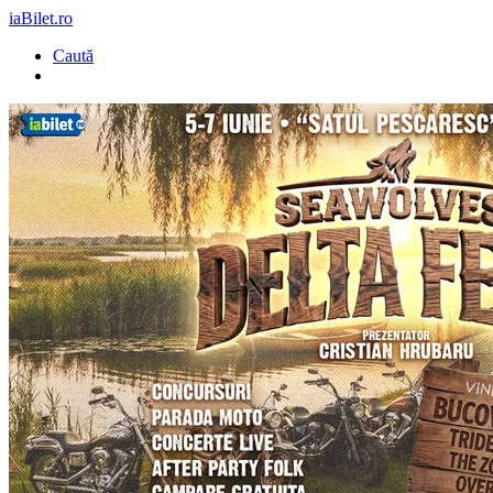
iaBilet.ro
Caută