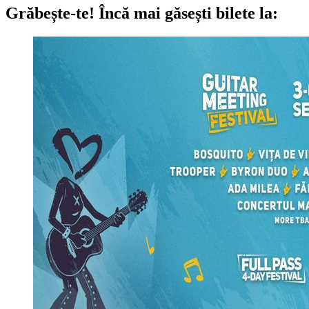
Grăbește-te!
Încă mai găsești bilete la: