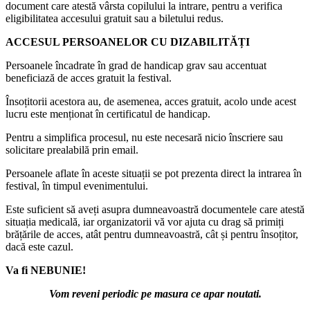
document care atestă vârsta copilului la intrare, pentru a verifica
eligibilitatea accesului gratuit sau a biletului redus.
ACCESUL PERSOANELOR CU DIZABILITĂȚI
Persoanele încadrate în grad de handicap grav sau accentuat
beneficiază de acces gratuit la festival.
Însoțitorii acestora au, de asemenea, acces gratuit, acolo unde acest
lucru este menționat în certificatul de handicap.
Pentru a simplifica procesul, nu este necesară nicio înscriere sau
solicitare prealabilă prin email.
Persoanele aflate în aceste situații se pot prezenta direct la intrarea în
festival, în timpul evenimentului.
Este suficient să aveți asupra dumneavoastră documentele care atestă
situația medicală, iar organizatorii vă vor ajuta cu drag să primiți
brățările de acces, atât pentru dumneavoastră, cât și pentru însoțitor,
dacă este cazul.
Va fi NEBUNIE!
Vom reveni periodic pe masura ce apar noutati.