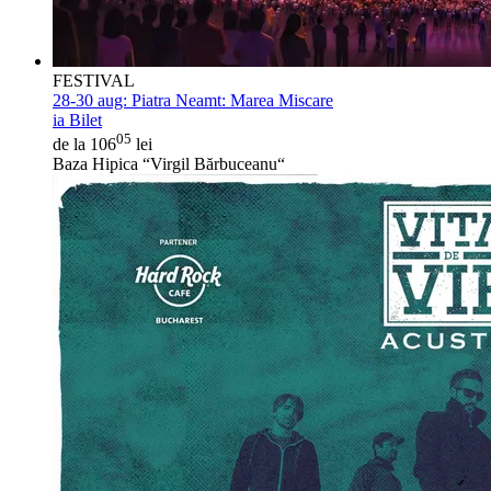
FESTIVAL
28-30 aug:
Piatra Neamt: Marea Miscare
ia Bilet
05
de la 106
lei
Baza Hipica “Virgil Bărbuceanu“