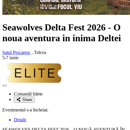
Seawolves Delta Fest 2026
- O
noua aventura in inima Deltei
Satul Pescaresc
, Tulcea
5-7 iunie
Adaugă
la
Comandă bilete
favorite
Share
Evenimentul s-a încheiat.
Detalii
SEAWOLVES DELTA FEST 2026 – O NOUĂ AVENTURĂ ÎN