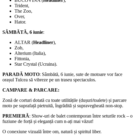
BUCOVINA (
Headliner
),
Trident,
The Zoo,
Over,
Hator.
SÂMBĂTĂ, 6 iunie
:
ALTAR (
Headliner
),
Zob,
Alterium (Italia),
Fittonia,
Star Crystal (Ucraina).
PARADĂ MOTO
: Sâmbătă, 6 iunie, sute de motoare vor face
orașul Tulcea să vibreze pe un traseu spectaculos.
CAMPARE & PARCARE:
Zonă de corturi dotată cu toate utilitățile (dușuri/toalete) și parcare
moto pe suprafață pietruită, îngrădită și supravegheată non-stop.
PREMIERĂ
: Show-uri de balet contemporan între seturile rock – o
fuziune de forță și eleganță cum n-ați mai văzut!
O conexiune vizuală între om, natură și spiritul liber.