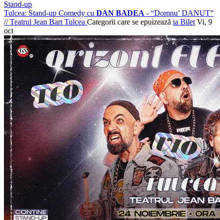
Stand-up
Tulcea: Stand-up Comedy cu
DAN BADEA
- “Domnu’ DANUT”
//
Teatrul Jean Bart Tulcea
Categorii care se epuizează
ia Bilet
Vi, 9
oct