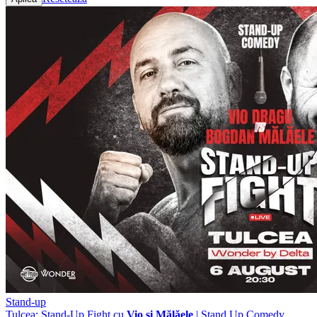
Stand-up
Tulcea: Stand-Up Fight cu
Vio și Mălăele
| Stand Up Comedy