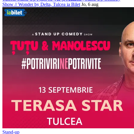
Show
//
Wonder by Delta, Tulcea
ia Bilet
Jo, 6 aug
Stand-up