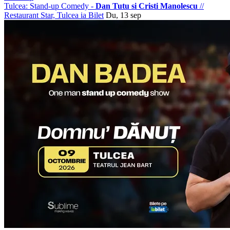
Tulcea: Stand-up Comedy -
Dan Tutu si Cristi Manolescu
//
Restaurant Star, Tulcea
ia Bilet
Du, 13 sep