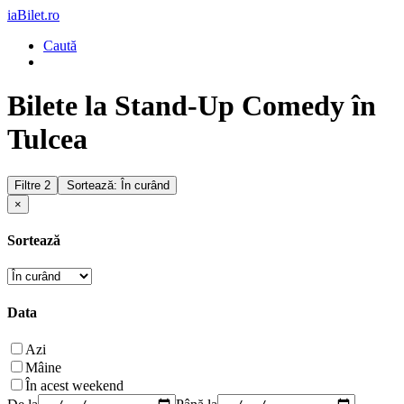
iaBilet.ro
Caută
Bilete la Stand-Up Comedy în
Tulcea
Filtre
2
Sortează: În curând
×
Sortează
Data
Azi
Mâine
În acest weekend
De la
Până la