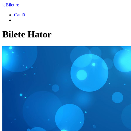
iaBilet.ro
Caută
Bilete
Hator