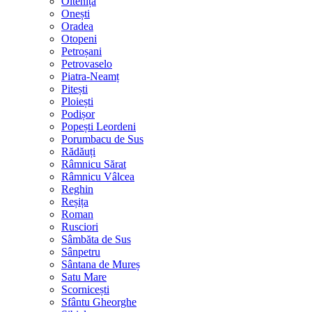
Oltenița
Onești
Oradea
Otopeni
Petroșani
Petrovaselo
Piatra-Neamț
Pitești
Ploiești
Podișor
Popești Leordeni
Porumbacu de Sus
Rădăuți
Râmnicu Sărat
Râmnicu Vâlcea
Reghin
Reșița
Roman
Rusciori
Sâmbăta de Sus
Sânpetru
Sântana de Mureș
Satu Mare
Scornicești
Sfântu Gheorghe