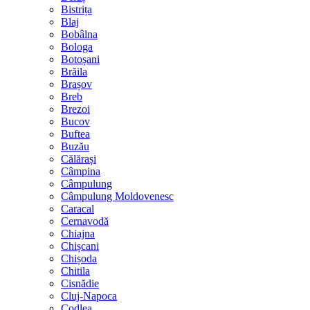
Bistrița
Blaj
Bobâlna
Bologa
Botoșani
Brăila
Brașov
Breb
Brezoi
Bucov
Buftea
Buzău
Călărași
Câmpina
Câmpulung
Câmpulung Moldovenesc
Caracal
Cernavodă
Chiajna
Chișcani
Chișoda
Chitila
Cisnădie
Cluj-Napoca
Codlea