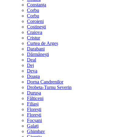
Constanța
Corbu
Corbu
Coroieni
Costinești
Craiova
Cristur
Curtea de Argeș
Darabani
Dărmănești
Deal
Dej
Deva
Doaga
Dorna Candrenilor
Drobeta-Turnu Severin
Durușa
Fălticeni
Filiași
Florești
Florești
Focșani
Galați
Ghimbav
Giurgiu