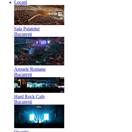
Locații
Sala Palatului
București
Arenele Romane
București
Hard Rock Cafe
București
Quantic