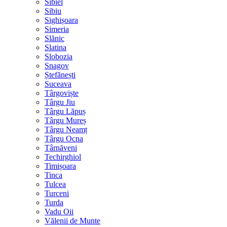
Sibiel
Sibiu
Sighișoara
Simeria
Slănic
Slatina
Slobozia
Snagov
Ștefănești
Suceava
Târgoviște
Târgu Jiu
Târgu Lăpuș
Târgu Mureș
Târgu Neamț
Târgu Ocna
Târnăveni
Techirghiol
Timișoara
Tinca
Tulcea
Turceni
Turda
Vadu Oii
Vălenii de Munte