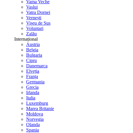
Vama Veche
Vaslui
Vatra Dornei
Vernești
Vișeu de Sus
Voluntari
Zalău
Internațional
Austria
Belgia
Bulgaria
Cipru
Danemarca
Elveția
Franța
Germania
Grecia
Irlanda
Italia
Luxemburg
Marea Britanie
Moldova
Norvegia
Olanda
Spania