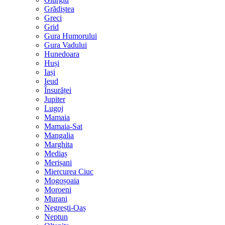
Grădiștea
Greci
Grid
Gura Humorului
Gura Vadului
Hunedoara
Huși
Iași
Ieud
Însurăței
Jupiter
Lugoj
Mamaia
Mamaia-Sat
Mangalia
Marghita
Mediaș
Merișani
Miercurea Ciuc
Mogoșoaia
Moroeni
Murani
Negrești-Oaș
Neptun