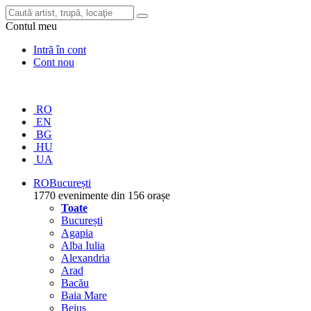
Contul meu
Intră în cont
Cont nou
RO
EN
BG
HU
UA
RO
București
1770 evenimente din 156 orașe
Toate
București
Agapia
Alba Iulia
Alexandria
Arad
Bacău
Baia Mare
Beiuș