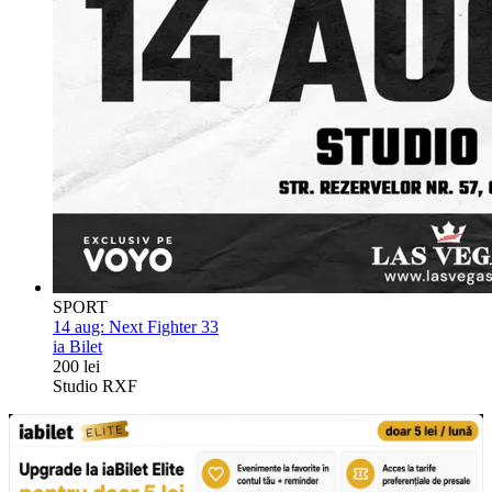
SPORT
14 aug:
Next Fighter 33
ia Bilet
200 lei
Studio RXF