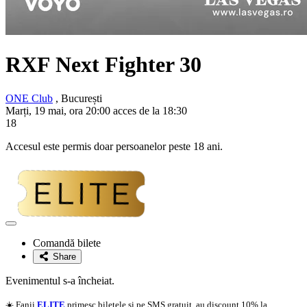
RXF Next Fighter 30
ONE Club
, București
Marți, 19 mai, ora 20:00 acces de la 18:30
18
Accesul este permis doar persoanelor peste 18 ani.
Adaugă
la
Comandă bilete
favorite
Share
Evenimentul s-a încheiat.
☀️ Fanii
ELITE
primesc biletele si pe SMS gratuit, au discount 10% la