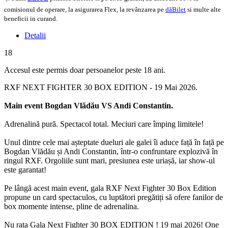
comisionul de operare, la asigurarea Flex, la revânzarea pe
dăBilet
si multe alte
beneficii in curand.
Detalii
18
Accesul este permis doar persoanelor peste 18 ani.
RXF NEXT FIGHTER 30 BOX EDITION - 19 Mai 2026.
Main event Bogdan Vlădău VS Andi Constantin.
Adrenalină pură. Spectacol total. Meciuri care împing limitele!
Unul dintre cele mai așteptate dueluri ale galei îi aduce față în față pe
Bogdan Vlădău și Andi Constantin, într-o confruntare explozivă în
ringul RXF. Orgoliile sunt mari, presiunea este uriașă, iar show-ul
este garantat!
Pe lângă acest main event, gala RXF Next Fighter 30 Box Edition
propune un card spectaculos, cu luptători pregătiți să ofere fanilor de
box momente intense, pline de adrenalina.
Nu rata Gala Next Fighter 30 BOX EDITION ! 19 mai 2026! One