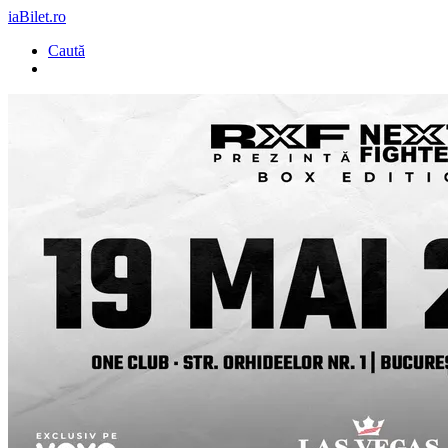
iaBilet.ro
Caută