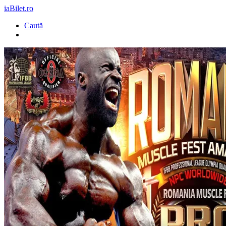
iaBilet.ro
Caută