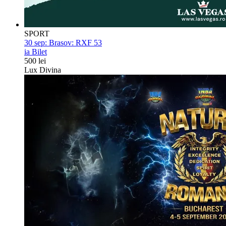
SPORT
30 sep:
Brasov: RXF 53
ia Bilet
500 lei
Lux Divina