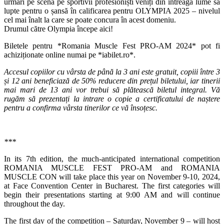
urmări pe scenă pe sportivii profesioniști veniți din întreaga lume să
lupte pentru o șansă în calificarea pentru OLYMPIA 2025 – nivelul
cel mai înalt la care se poate concura în acest domeniu.
Drumul către Olympia începe aici!
Biletele pentru *Romania Muscle Fest PRO-AM 2024* pot fi
achiziționate online numai pe *iabilet.ro*.
Accesul copiilor cu vârsta de până la 3 ani este gratuit, copiii între 3
și 12 ani beneficiază de 50% reducere din prețul biletului, iar tinerii
mai mari de 13 ani vor trebui să plătească biletul integral. Vă
rugăm să prezentați la intrare o copie a certificatului de naștere
pentru a confirma vârsta tinerilor ce vă însoțesc.
***
In its 7th edition, the much-anticipated international competition
ROMANIA MUSCLE FEST PRO-AM and ROMANIA
MUSCLE CON will take place this year on November 9-10, 2024,
at Face Convention Center in Bucharest. The first categories will
begin their presentations starting at 9:00 AM and will continue
throughout the day.
The first day of the competition – Saturday, November 9 – will host