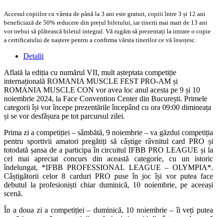
Accesul copiilor cu vârsta de până la 3 ani este gratuit, copiii între 3 și 12 ani
beneficiază de 50% reducere din prețul biletului, iar tinerii mai mari de 13 ani
vor trebui să plătească biletul integral. Vă rugăm să prezentați la intrare o copie
a certificatului de naștere pentru a confirma vârsta tinerilor ce vă însoțesc.
Detalii
Aflată la ediția cu numărul VII, mult așteptata competiție
internațională ROMANIA MUSCLE FEST PRO-AM și
ROMANIA MUSCLE CON vor avea loc anul acesta pe 9 și 10
noiembrie 2024, la Face Convention Center din București. Primele
categorii își vor începe prezentările începând cu ora 09:00 dimineața
și se vor desfășura pe tot parcursul zilei.
Prima zi a competiției – sâmbătă, 9 noiembrie – va găzdui competiția
pentru sportivii amatori pregătiți să câștige râvnitul card PRO și
totodată șansa de a participa în circuitul IFBB PRO LEAGUE și la
cel mai apreciat concurs din această categorie, cu un istoric
îndelungat, *IFBB PROFESSIONAL LEAGUE – OLYMPIA*.
Câștigătorii celor 8 carduri PRO puse în joc își vor putea face
debutul la profesioniști chiar duminică, 10 noiembrie, pe aceeași
scenă.
În a doua zi a competiției – duminică, 10 noiembrie – îi veți putea