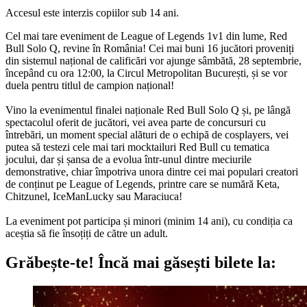
Accesul este interzis copiilor sub 14 ani.
Cel mai tare eveniment de League of Legends 1v1 din lume, Red
Bull Solo Q, revine în România! Cei mai buni 16 jucători proveniți
din sistemul național de calificări vor ajunge sâmbătă, 28 septembrie,
începând cu ora 12:00, la Circul Metropolitan București, și se vor
duela pentru titlul de campion național!
Vino la evenimentul finalei naționale Red Bull Solo Q și, pe lângă
spectacolul oferit de jucători, vei avea parte de concursuri cu
întrebări, un moment special alături de o echipă de cosplayers, vei
putea să testezi cele mai tari mocktailuri Red Bull cu tematica
jocului, dar și șansa de a evolua într-unul dintre meciurile
demonstrative, chiar împotriva unora dintre cei mai populari creatori
de conținut pe League of Legends, printre care se numără Keta,
Chitzunel, IceManLucky sau Maraciuca!
La eveniment pot participa și minori (minim 14 ani), cu condiția ca
aceștia să fie însoțiți de către un adult.
Grăbește-te!
Încă mai găsești bilete la: