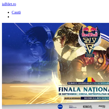
iaBilet.ro
Caută