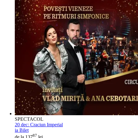
SPECTACOL
20 dec:
Craciun Imperial
ia Bilet
87
de la 137
lei