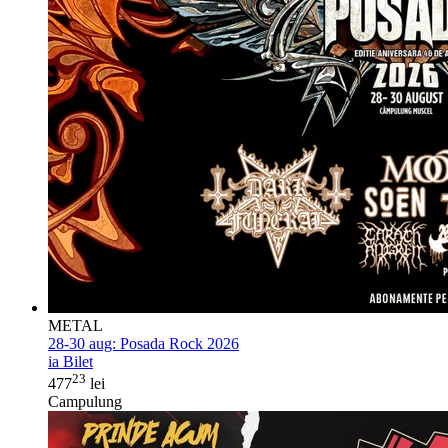
METAL
28-30 aug:
Posada Rock 2026
ia Bilet
23
477
lei
Campulung