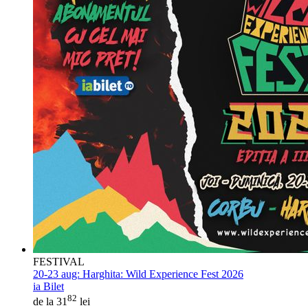
FESTIVAL
20-23 aug:
Harghita: Wild Experience Fest 2026
ia Bilet
82
de la 31
lei