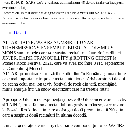
- test RT-PCR - SARS-CoV-2 realizat cu maximum 48 de ore înaintea începerii
evenimentului;
- testare cu un test destinat diagnosticării rapide a virusului SARS-CoV-2.
Accesul se va face doar în baza unui test cu un rezultat negativ, realizat în ziua
evenimentului.
Detalii
ALTAR, TAINE, W3 AR3 NUM83R5, LUNAR
TRANSMISSIONS ENSEMBLE, BUSOLA și OLYMPUS
MONS sunt trupele care vor susține recitaluri alături de headlinerii
JINJER, DARK TRANQUILLITY și ROTTING CHRIST la
Posada Rock Festival 2021, care va avea loc între 3 și 5 septembrie
la Câmpulung Muscel.
ALTAR, promotoare a muzicii de atitudine în România și una dintre
cele mai importante trupe de metal autohtone, sărbătorește 30 de ani
pe scena celui mai longeviv festival de rock din țară, promițând
multă energie într-un show electrizant care nu trebuie ratat!
Aproape 30 de ani de experiență și peste 300 de concerte are la activ
și TAINE, trupa fanion a metalului progresiv românesc, care revine
la Posada Rock, locul în care a câștigat două premii în anii '90 și în
care a susținut două recitaluri în ultima decadă.
Din altă generație de metaliști fac parte componenții trupei W3 4R3