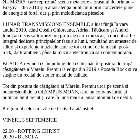
NUM83R5, care reprezintă scena metalcore a orașului de origine –
Brașov – din 2014 și a atras atenția publicului prin concertele pline
de energie și forță, dar și prin melodicitatea pieselor.
LUNAR TRANSMISSIONS ENSEMBLE a luat ființă în vara
anului 2019, când Costin Chioreanu, Adrian Tăbăcaru și Andrei
Ionuț au decis să formeze un grup ale cărui muzică și concept să fie
integral dedicate principalelor faze ale lunii, rezultând un amestec de
stiluri și experiențe muzicale care se tot extind, de la metal, post-
rock, dark-ambient, până la muzică electronică sau contemporană.
BUSOLA revine la Câmpulung de la Chișinău în postura de trupă
câștigătoare a Marelui Premiu la ediția din 2019 a Posada Rock și va
susține un recital de stoner metal de calitate.
Tot din postura de câștigători ai Marelui Premiu urcă pe scenă și
bucureștenii de la OLYMPUS MONS, care au convins juriul și
publicul anul trecut și care în luna mai au lansat albumul de debut.
Programul celor trei zile de festival arată astfel:
VINERI, 3 SEPTEMBRIE
22.00 - ROTTING CHRIST
20.30 - BUSOLA