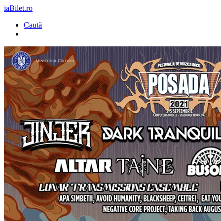
iaBilet.ro
Caută