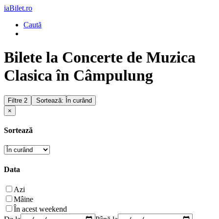
iaBilet.ro
Caută
Bilete la Concerte de Muzica
Clasica în Câmpulung
Filtre
2
Sortează: În curând
×
Sortează
Data
Azi
Mâine
În acest weekend
De la
Până la