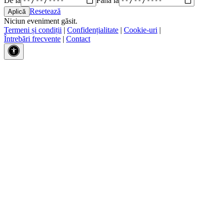
Resetează
Niciun eveniment găsit.
Termeni și condiții
|
Confidențialitate
|
Cookie-uri
|
Întrebări frecvente
|
Contact