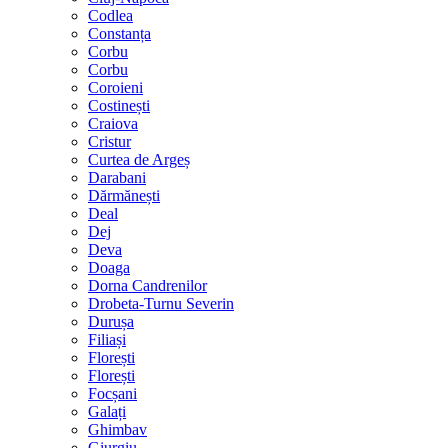
Codlea
Constanța
Corbu
Corbu
Coroieni
Costinești
Craiova
Cristur
Curtea de Argeș
Darabani
Dărmănești
Deal
Dej
Deva
Doaga
Dorna Candrenilor
Drobeta-Turnu Severin
Durușa
Filiași
Florești
Florești
Focșani
Galați
Ghimbav
Giurgiu