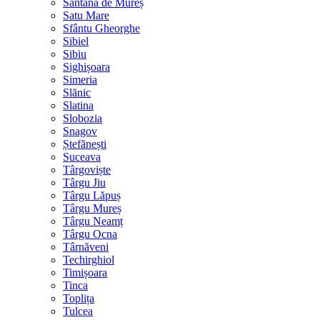
Sântana de Mureș
Satu Mare
Sfântu Gheorghe
Sibiel
Sibiu
Sighișoara
Simeria
Slănic
Slatina
Slobozia
Snagov
Ștefănești
Suceava
Târgoviște
Târgu Jiu
Târgu Lăpuș
Târgu Mureș
Târgu Neamț
Târgu Ocna
Târnăveni
Techirghiol
Timișoara
Tinca
Toplița
Tulcea