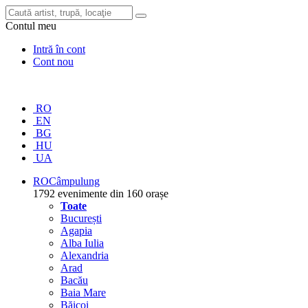
Contul meu
Intră în cont
Cont nou
RO
EN
BG
HU
UA
RO
Câmpulung
1792 evenimente din 160 orașe
Toate
București
Agapia
Alba Iulia
Alexandria
Arad
Bacău
Baia Mare
Băicoi