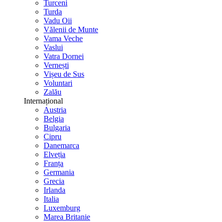
Turceni
Turda
Vadu Oii
Vălenii de Munte
Vama Veche
Vaslui
Vatra Dornei
Vernești
Vișeu de Sus
Voluntari
Zalău
Internațional
Austria
Belgia
Bulgaria
Cipru
Danemarca
Elveția
Franța
Germania
Grecia
Irlanda
Italia
Luxemburg
Marea Britanie