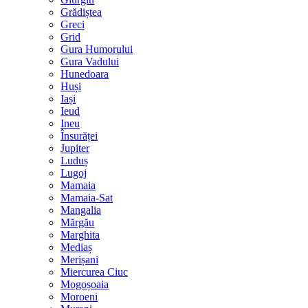
Grădiștea
Greci
Grid
Gura Humorului
Gura Vadului
Hunedoara
Huși
Iași
Ieud
Ineu
Însurăței
Jupiter
Luduș
Lugoj
Mamaia
Mamaia-Sat
Mangalia
Mărgău
Marghita
Mediaș
Merișani
Miercurea Ciuc
Mogoșoaia
Moroeni