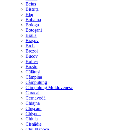
Beiuș
Bistrița
Blaj
Bobâlna
Bologa
Botoșani
Brăila
Brașov
Breb
Brezoi
Bucov
Buftea
Buzău
Călărași
Câmpina
Câmpulung
Câmpulung Moldovenesc
Caracal
Cernavodă
Chiajna
Chișcani
Chișoda
Chitila
Cisnădie
Cluj-Napoca