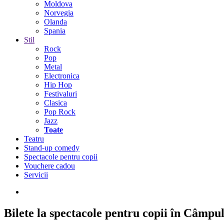
Moldova
Norvegia
Olanda
Spania
Stil
Rock
Pop
Metal
Electronica
Hip Hop
Festivaluri
Clasica
Pop Rock
Jazz
Toate
Teatru
Stand-up comedy
Spectacole pentru copii
Vouchere cadou
Servicii
Bilete la spectacole pentru copii în Câmpu