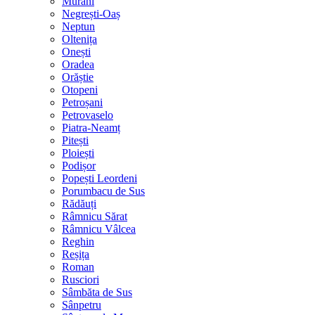
Murani
Negrești-Oaș
Neptun
Oltenița
Onești
Oradea
Orăștie
Otopeni
Petroșani
Petrovaselo
Piatra-Neamț
Pitești
Ploiești
Podișor
Popești Leordeni
Porumbacu de Sus
Rădăuți
Râmnicu Sărat
Râmnicu Vâlcea
Reghin
Reșița
Roman
Rusciori
Sâmbăta de Sus
Sânpetru