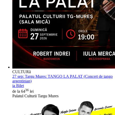
CULTURă
27 sep:
Targu Mures: TANGO LA PALAT (Concert de tango
argentinian)
ia Bilet
36
de la 64
lei
Palatul Culturii Targu Mures