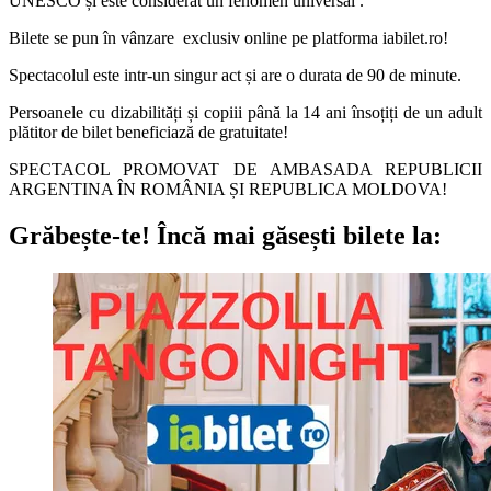
UNESCO și este considerat un fenomen universal .
Bilete se pun în vânzare exclusiv online pe platforma
iabilet.ro
!
Spectacolul este
intr
-un singur act și are o durata de 90 de minute.
Persoanele cu dizabilități și copiii până la 14 ani însoțiți de un adult
plătitor de bilet beneficiază de gratuitate!
SPECTACOL PROMOVAT DE AMBASADA REPUBLICII
ARGENTINA ÎN ROMÂNIA ȘI REPUBLICA MOLDOVA!
Grăbește-te!
Încă mai găsești bilete la: