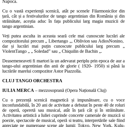
Napoca.
Cu o vastă experiență scenică, atât pe scenele Filarmonicilor din
țară, cât și a festivalurilor de tango argentinian din România și din
străinătate, aceștia aduc în fața publicului larg magia muzicii de
tango argentinian.
Veți putea asculta in aceasta seară cele mai cunoscute lucrări ale
compozitorului precum „
Libertango
„,
Oblivion
sau
Adios
Nonino
,
dar și lucrări mai puțin cunoscute publicului larg precum „
ViolentTango
„ „ Soledad” sau „
Chiquilin
de
Bachin
„.
Deasemenea
veti
fi martori la un
adevarat
periplu prin epoca de aur a
tango-ului argentinian din anii de glorie ( 1920- 1950) si până la
lucrările marelui compozitor Astor Piazzolla.
CLUJ TANGO ORCHESTRA
IULIA MERCA
– mezzosoprană (Opera Națională Cluj)
Cu o prezență scenică magnetică și impunătoare, cu o voce
inconfundabilă, în 20 ani de activitate a debutat în peste 40 de roluri
de operă, operetă sau musical, atât în țară cât și în străinătate.
Activitatea artistică a Iuliei cuprinde concerte camerale de muzică si
poezie, spectacole de musical, operă si teatru, interpretările sale fiind
apreciate pe numeroase scene ale lumii: Tokyo, New York,
Kulu
-