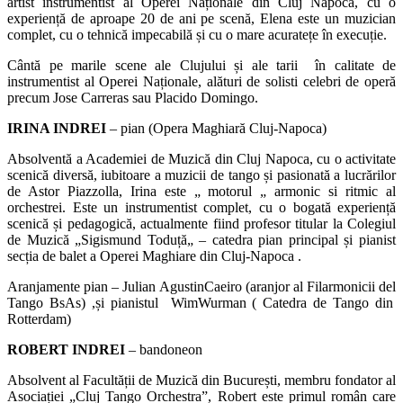
artist instrumentist al Operei Naționale din Cluj Napoca, cu o
experiență de aproape 20 de ani pe scenă, Elena este un muzician
complet, cu o tehnică impecabilă și cu o mare acuratețe în execuție.
Cântă pe marile scene ale Clujului și ale tarii în calitate de
instrumentist al Operei Naționale, alături de
solisti
celebri de operă
precum Jose Carreras sau
Placido
Domingo.
IRINA INDREI
– pian (Opera Maghiară Cluj-Napoca)
Absolventă a Academiei de Muzică din Cluj Napoca, cu o activitate
scenică diversă, iubitoare a muzicii de tango și pasionată a lucrărilor
de Astor Piazzolla, Irina este „ motorul „ armonic si ritmic al
orchestrei. Este un instrumentist complet, cu o bogată experiență
scenică și pedagogică, actualmente fiind profesor titular la Colegiul
de Muzică „Sigismund Toduță„ – catedra pian principal și pianist
secția de balet a Operei Maghiare din Cluj-Napoca .
Aranjamente pian – Julian
Agustin
Caeiro
(aranjor al Filarmonicii
del
Tango
BsAs
) ,și pianistul
Wim
Wurman
( Catedra de Tango din
Rotterdam)
ROBERT INDREI
– bandoneon
Absolvent al Facultății de Muzică din București, membru fondator al
Asociației „Cluj Tango Orchestra”, Robert este primul român care