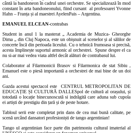
cântă la bandoneon în cadrul unei orchestre. Se specializează în mod
constant în arta bandoneonului, fiind cursant al profesoarei Yvonne
Hahn – Franța și al maestrei
Ayelen
Pais
– Argentina.
EMANUEL ELCEAN
-contrabas
Student in anul 1 la masterat „ Academia de Muzica- Gheorghe
Dima „ din Cluj Napoca, este un obișnuit al scenelor și al sălilor de
concerte încă din perioada liceului. Cu o tehnică frumoasa si precisă,
acesta împlinește suportul armonic al orchestrei. Spune despre el ca
nu si-ar mai vedea
viata
altfel decât alături de contrabasul lui.
Colaborator al Filarmonicii
Brasov
si Filarmonica de stat Sibiu ,
Emanuel este o piesă importantă a orchestrei de mai bine de un doi
ani.
Gazda acestui spectacol este
CENTRUL METROPOLITAN DE
EDUCAȚIE ȘI CULTURĂ
DALLES
pol de cultură al orașului, și
totodată o locație
binecunoscută
si
indrăgită
care aduna sub cupola
ei artiști de prestigiu din țară și de peste hotare.
Tabloul serii este completat prin dans de cea mai bună
calitate, pe
scenă urcând dansatori profesioniști de tango argentinian!
Tango
ul
argentinian face parte din patrimoniu cultural imaterial al