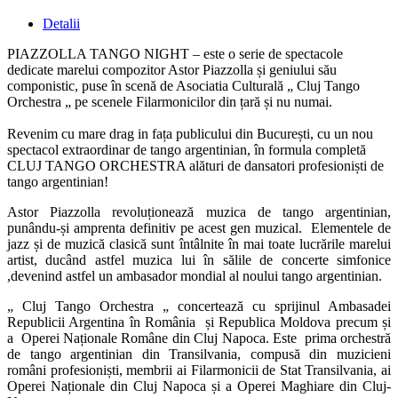
Detalii
PIAZZOLLA TANGO NIGHT – este o serie de spectacole
dedicate marelui compozitor Astor Piazzolla și geniului său
componistic, puse în scenă de Asociatia Culturală „ Cluj Tango
Orchestra „ pe scenele Filarmonicilor din țară și nu numai.
Revenim cu mare drag in fața publicului din București, cu un nou
spectacol extraordinar de tango argentinian, în formula completă
CLUJ TANGO ORCHESTRA alături de dansatori profesioniști de
tango argentinian!
Astor Piazzolla revoluționează muzica de tango argentinian,
punându-și amprenta definitiv pe acest gen muzical. Elementele de
jazz și de muzică clasică sunt întâlnite în mai toate lucrările marelui
artist, ducând astfel muzica lui în sălile de concerte simfonice
,devenind astfel un ambasador mondial al noului tango argentinian.
„ Cluj Tango Orchestra „ concertează cu sprijinul Ambasadei
Republicii Argentina în România și Republica Moldova precum și
a Operei Naționale Române din Cluj Napoca. Este prima orchestră
de tango argentinian din Transilvania, compusă din muzicieni
români profesioniști, membrii ai Filarmonicii de Stat Transilvania, ai
Operei Naționale din Cluj Napoca și a Operei Maghiare din Cluj-