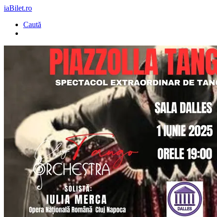
iaBilet.ro
Caută