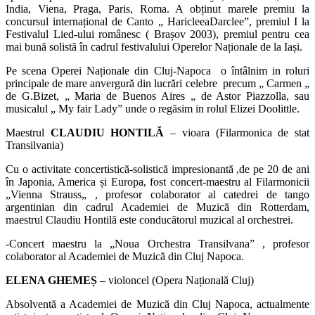
India, Viena, Praga, Paris, Roma. A obținut marele premiu la
concursul internațional de Canto „
Haricleea
Darclee
”, premiul I la
Festivalul Lied-ului românesc ( Brașov 2003), premiul pentru cea
mai bună solistă în cadrul festivalului Operelor Naționale de la Iași.
Pe scena Operei Naționale din Cluj-Napoca o întâlnim in roluri
principale de mare anvergură din lucrări celebre precum „ Carmen „
de
G.Bizet
, „ Maria de Buenos Aires „ de Astor Piazzolla, sau
musicalul „
My
fair Lady” unde o regăsim in rolul Elizei
Doolittle
.
Maestrul
CLAUDIU HONTILĂ
– vioara
(Filarmonica de stat
Transilvania)
Cu o activitate concertistică-solistică impresionantă ,de pe 20 de ani
în Japonia, America și Europa, fost concert-maestru al Filarmonicii
„
Vienna
Strauss„ , profesor colaborator al catedrei de tango
argentinian din cadrul Academiei de Muzică din Rotterdam,
maestrul Claudiu
Hontilă
este conducătorul muzical al orchestrei.
-Concert maestru la „Noua Orchestra Transilvana” , profesor
colaborator al Academiei de Muzică din Cluj Napoca.
ELENA GHEMEȘ
– violoncel (Opera Națională Cluj)
Absolventă a Academiei de Muzică din Cluj Napoca, actualmente