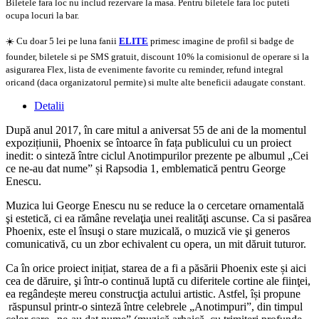
Biletele fara loc nu includ rezervare la masa. Pentru biletele fara loc puteti
ocupa locuri la bar.
☀️ Cu doar 5 lei pe luna fanii
ELITE
primesc imagine de profil si badge de
founder, biletele si pe SMS gratuit, discount 10% la comisionul de operare si la
asigurarea Flex, lista de evenimente favorite cu reminder, refund integral
oricand (daca organizatorul permite) si multe alte beneficii adaugate constant.
Detalii
După anul 2017, în care mitul a aniversat 55 de ani de la momentul
expozițiunii, Phoenix se întoarce în fața publicului cu un proiect
inedit: o sinteză între ciclul Anotimpurilor prezente pe albumul „Cei
ce ne-au dat nume” și Rapsodia 1, emblematică pentru George
Enescu.
Muzica lui George Enescu nu se reduce la o cercetare ornamentală
şi estetică, ci ea rămâne revelaţia unei realităţi ascunse. Ca si pasărea
Phoenix, este el însuşi o stare muzicală, o muzică vie şi generos
comunicativă, cu un zbor echivalent cu opera, un mit dăruit tuturor.
Ca în orice proiect inițiat, starea de a fi a păsării Phoenix este și aici
cea de dăruire, şi într-o continuă luptă cu diferitele cortine ale fiinţei,
ea regândește mereu construcţia actului artistic. Astfel, își propune
răspunsul printr-o sinteză între celebrele „Anotimpuri”, din timpul