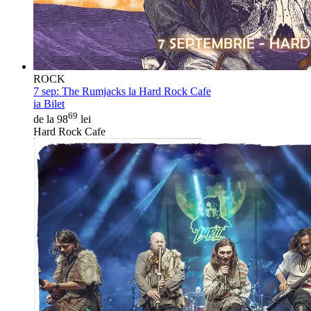
ROCK
7 sep:
The Rumjacks la Hard Rock Cafe
ia Bilet
69
de la 98
lei
Hard Rock Cafe