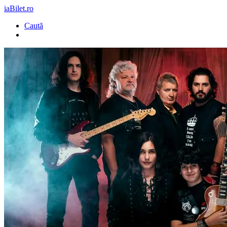
iaBilet.ro
Caută