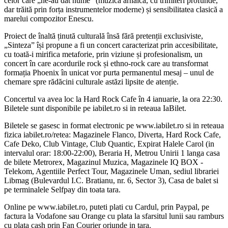
celor care „ne-au dat nume” (muzică arhaică, cu trimiteri profunde,
dar trăită prin forța instrumentelor moderne) și sensibilitatea clasică a
marelui compozitor Enescu.
Proiect de înaltă ținută culturală însă fără pretenții exclusiviste,
„Sinteza” își propune a fi un concert caracterizat prin accesibilitate,
cu toată-i mirifica metaforie, prin viziune și profesionalism, un
concert în care acordurile rock și ethno-rock care au transformat
formația Phoenix în unicat vor purta permanentul mesaj – unul de
chemare spre rădăcini culturale astăzi lipsite de atenție.
Concertul va avea loc la Hard Rock Cafe în 4 ianuarie, la ora 22:30.
Biletele sunt disponibile pe iabilet.ro si in reteaua IaBilet.
Biletele se gasesc in format electronic pe www.iabilet.ro si in reteaua
fizica iabilet.ro/retea: Magazinele Flanco, Diverta, Hard Rock Cafe,
Cafe Deko, Club Vintage, Club Quantic, Expirat Halele Carol (in
intervalul orar: 18:00-22:00), Beraria H, Metrou Unirii 1 langa casa
de bilete Metrorex, Magazinul Muzica, Magazinele IQ BOX -
Telekom, Agentiile Perfect Tour, Magazinele Uman, sediul librariei
Libmag (Bulevardul I.C. Bratianu, nr. 6, Sector 3), Casa de balet si
pe terminalele Selfpay din toata tara.
Online pe www.iabilet.ro, puteti plati cu Cardul, prin Paypal, pe
factura la Vodafone sau Orange cu plata la sfarsitul lunii sau ramburs
cu plata cash prin Fan Courier oriunde in tara.