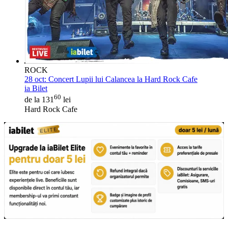
ROCK
28 oct:
Concert Lupii lui Calancea la Hard Rock Cafe
ia Bilet
60
de la 131
lei
Hard Rock Cafe