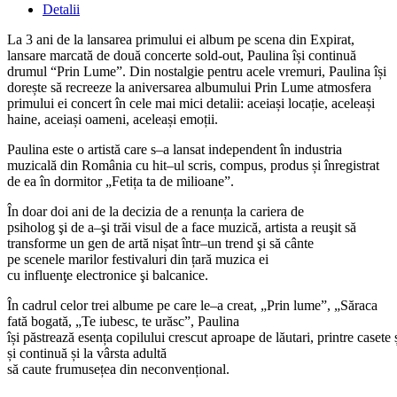
Detalii
La 3 ani de la lansarea primului ei album pe scena din Expirat,
lansare marcată de două concerte sold-out, Paulina își continuă
drumul “Prin Lume”. Din nostalgie pentru acele vremuri, Paulina își
dorește să recreeze la aniversarea albumului Prin Lume atmosfera
primului ei concert în cele mai mici detalii: aceiași locație, aceleași
haine, aceiași oameni, aceleași emoții.
Paulina este o artistă care s–a lansat independent în industria
muzicală din România cu hit–ul scris, compus, produs și înregistrat
de ea în dormitor „Fetița ta de milioane”.
În doar doi ani de la decizia de a renunța la cariera de
psiholog şi de a–şi trăi visul de a face muzică, artista a reuşit să
transforme un gen de artă nișat într–un trend şi să cânte
pe scenele marilor festivaluri din țară muzica ei
cu influenţe electronice şi balcanice.
În cadrul celor trei albume pe care le–a creat, „Prin lume”, „Săraca
fată bogată, „Te iubesc, te urăsc”, Paulina
își păstrează esența copilului crescut aproape de lăutari, printre casete 
și
continuă și la vârsta adultă
să
caute frumusețea din neconvențional.