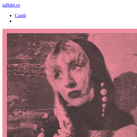
iaBilet.ro
Caută