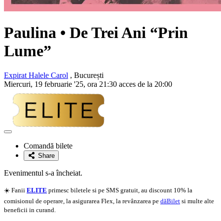
Paulina • De Trei Ani “Prin
Lume”
Expirat Halele Carol
, București
Miercuri, 19 februarie '25, ora 21:30 acces de la 20:00
Adaugă
la
Comandă bilete
favorite
Share
Evenimentul s-a încheiat.
☀️ Fanii
ELITE
primesc biletele si pe SMS gratuit, au discount 10% la
comisionul de operare, la asigurarea Flex, la revânzarea pe
dăBilet
si multe alte
beneficii in curand.