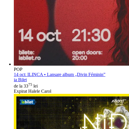
POP
14 oct:
ILINCA • Lansare album „Divin Féminin”
ia Bilet
75
de la 33
lei
Expirat Halele Carol