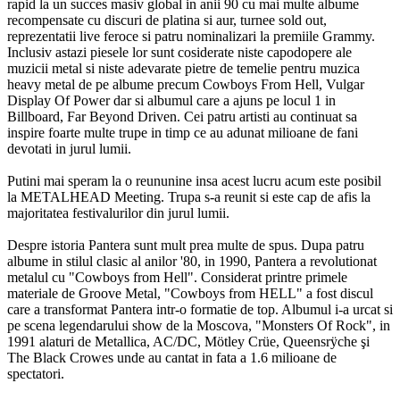
rapid la un succes masiv global in anii 90 cu mai multe albume
recompensate cu discuri de platina si aur, turnee sold out,
reprezentatii live feroce si patru nominalizari la premiile Grammy.
Inclusiv astazi piesele lor sunt cosiderate niste capodopere ale
muzicii metal si niste adevarate pietre de temelie pentru muzica
heavy metal de pe albume precum Cowboys From Hell, Vulgar
Display Of Power dar si albumul care a ajuns pe locul 1 in
Billboard, Far Beyond Driven. Cei patru artisti au continuat sa
inspire foarte multe trupe in timp ce au adunat milioane de fani
devotati in jurul lumii.
Putini mai speram la o reununine insa acest lucru acum este posibil
la METALHEAD Meeting. Trupa s-a reunit si este cap de afis la
majoritatea festivalurilor din jurul lumii.
Despre istoria Pantera sunt mult prea multe de spus. Dupa patru
albume in stilul clasic al anilor '80, in 1990, Pantera a revolutionat
metalul cu "Cowboys from Hell". Considerat printre primele
materiale de Groove Metal, "Cowboys from HELL" a fost discul
care a transformat Pantera intr-o formatie de top. Albumul i-a urcat si
pe scena legendarului show de la Moscova, "Monsters Of Rock", in
1991 alaturi de Metallica, AC/DC, Mötley Crüe, Queensrÿche şi
The Black Crowes unde au cantat in fata a 1.6 milioane de
spectatori.