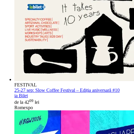
FESTIVAL
25-27 sep:
Slow Coffee Festival – Ediția aniversară #10
ia Bilet
09
de la 42
lei
Romexpo