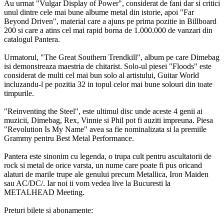
Au urmat "Vulgar Display of Power", considerat de fani dar si critici
unul dintre cele mai bune albume metal din istorie, apoi "Far
Beyond Driven", material care a ajuns pe prima pozitie in Billboard
200 si care a atins cel mai rapid borna de 1.000.000 de vanzari din
catalogul Pantera.
Urmatorul, "The Great Southern Trendkill", album pe care Dimebag
isi demonstreaza maestria de chitarist. Solo-ul piesei "Floods" este
considerat de multi cel mai bun solo al artistului, Guitar World
incluzandu-l pe pozitia 32 in topul celor mai bune solouri din toate
timpurile.
"Reinventing the Steel", este ultimul disc unde aceste 4 genii ai
muzicii, Dimebag, Rex, Vinnie si Phil pot fi auziti impreuna. Piesa
"Revolution Is My Name" avea sa fie nominalizata si la premiile
Grammy pentru Best Metal Performance.
Pantera este sinonim cu legenda, o trupa cult pentru ascultatorii de
rock si metal de orice varsta, un nume care poate fi pus oricand
alaturi de marile trupe ale genului precum Metallica, Iron Maiden
sau AC/DC/. Iar noi ii vom vedea live la Bucuresti la
METALHEAD Meeting.
Preturi bilete si abonamente: