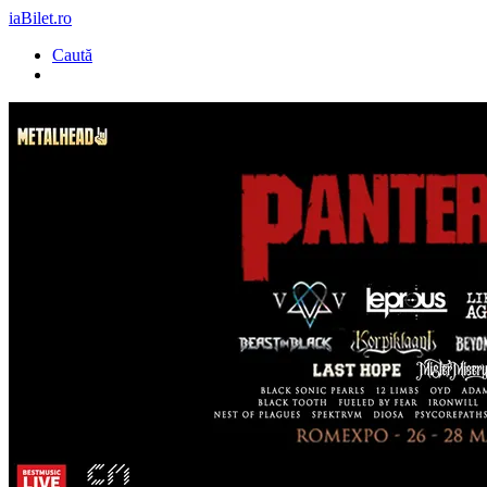
iaBilet.ro
Caută