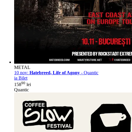
METAL
10 nov:
Hatebreed, Life of Agony
- Quantic
ia Bilet
90
158
lei
Quantic