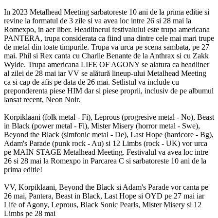
In 2023 Metalhead Meeting sarbatoreste 10 ani de la prima editie si
revine la formatul de 3 zile si va avea loc intre 26 si 28 mai la
Romexpo, in aer liber. Headlinerul festivalului este trupa americana
PANTERA, trupa considerata ca fiind una dintre cele mai mari trupe
de metal din toate timpurile. Trupa va urca pe scena sambata, pe 27
mai. Phil si Rex canta cu Charlie Benante de la Anthrax si cu Zakk
Wylde. Trupa americana LIFE OF AGONY se alatura ca headliner
al zilei de 28 mai iar VV se alătură lineup-ului Metalhead Meeting
ca si cap de afis pe data de 26 mai. Setlistul va include cu
preponderenta piese HIM dar si piese proprii, inclusiv de pe albumul
lansat recent, Neon Noir.
Korpiklaani (folk metal - Fi), Leprous (progresive metal - No), Beast
in Black (power metal - Fi), Mister Misery (horror metal - Swe),
Beyond the Black (simfonic metal - De), Last Hope (hardcore - Bg),
Adam's Parade (punk rock - Au) si 12 Limbs (rock - UK) vor urca
pe MAIN STAGE Metalhead Meeting. Festivalul va avea loc intre
26 si 28 mai la Romexpo in Parcarea C si sarbatoreste 10 ani de la
prima editie!
VV, Korpiklaani, Beyond the Black si Adam's Parade vor canta pe
26 mai, Pantera, Beast in Black, Last Hope si OYD pe 27 mai iar
Life of Agony, Leprous, Black Sonic Pearls, Mister Misery si 12
Limbs pe 28 mai