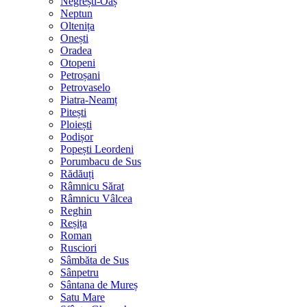
Negrești-Oaș
Neptun
Oltenița
Onești
Oradea
Otopeni
Petroșani
Petrovaselo
Piatra-Neamț
Pitești
Ploiești
Podișor
Popești Leordeni
Porumbacu de Sus
Rădăuți
Râmnicu Sărat
Râmnicu Vâlcea
Reghin
Reșița
Roman
Rusciori
Sâmbăta de Sus
Sânpetru
Sântana de Mureș
Satu Mare