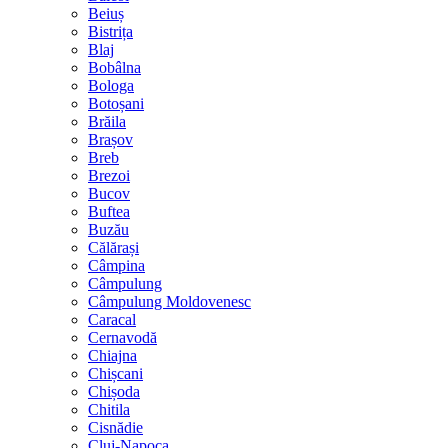
Beiuș
Bistrița
Blaj
Bobâlna
Bologa
Botoșani
Brăila
Brașov
Breb
Brezoi
Bucov
Buftea
Buzău
Călărași
Câmpina
Câmpulung
Câmpulung Moldovenesc
Caracal
Cernavodă
Chiajna
Chișcani
Chișoda
Chitila
Cisnădie
Cluj-Napoca