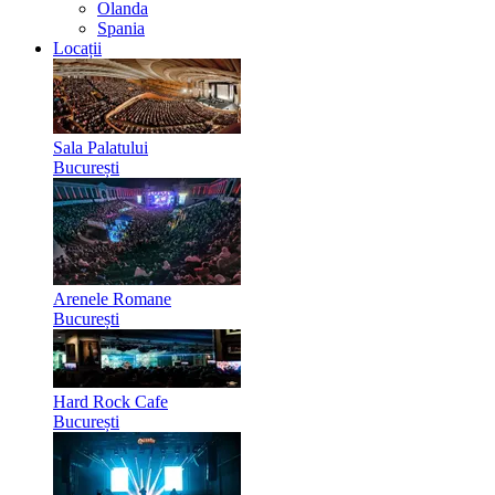
Olanda
Spania
Locații
Sala Palatului
București
Arenele Romane
București
Hard Rock Cafe
București