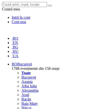
Contul meu
Intră în cont
Cont nou
RO
EN
BG
HU
UA
RO
București
1788 evenimente din 158 orașe
Toate
București
Agapia
Alba Iulia
Alexandria
Arad
Bacău
Baia Mare
Băicoi