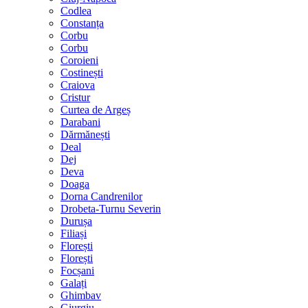
Codlea
Constanța
Corbu
Corbu
Coroieni
Costinești
Craiova
Cristur
Curtea de Argeș
Darabani
Dărmănești
Deal
Dej
Deva
Doaga
Dorna Candrenilor
Drobeta-Turnu Severin
Durușa
Filiași
Florești
Florești
Focșani
Galați
Ghimbav
Giurgiu