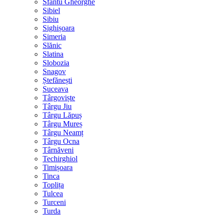
Sfântu Gheorghe
Sibiel
Sibiu
Sighișoara
Simeria
Slănic
Slatina
Slobozia
Snagov
Ștefănești
Suceava
Târgoviște
Târgu Jiu
Târgu Lăpuș
Târgu Mureș
Târgu Neamț
Târgu Ocna
Târnăveni
Techirghiol
Timișoara
Tinca
Toplița
Tulcea
Turceni
Turda