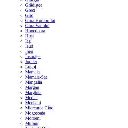
Grădiștea
Greci
Grid
Gura Humorului
Gura Vadului
Hunedoara
Huși
Iași
Ieud
Ineu
Însurăței
Jupiter
Lugoj
Mamaia
Mamaia-Sat
Mangalia
Mărgău
Marghita
Mediaș
Merișani
Miercurea Ciuc
Mogoșoaia
Moroeni
Murani