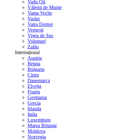
Vadu Oii
Vălenii de Munte
Vama Veche
Vaslui
Vatra Dornei
Vernești
Vișeu de Sus
Voluntari
Zalău
Internațional
Austria
Belgia
Bulgaria
Cipru
Danemarca
Elveția
Franța
Germania
Grecia
Irlanda
Italia
Luxemburg
Marea Britanie
Moldova
Norvegia