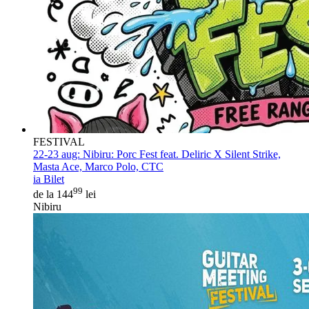
FESTIVAL
22-23 aug:
Nibiru: Porc Fest feat. Deliric X Silent Strike,
Masta Ace, Marco Polo, CTC
ia Bilet
99
de la 144
lei
Nibiru