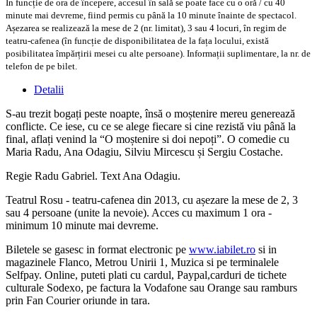
În funcție de ora de începere, accesul în sală se poate face cu o oră / cu 40
minute mai devreme, fiind permis cu până la 10 minute înainte de spectacol.
Așezarea se realizează la mese de 2 (nr. limitat), 3 sau 4 locuri, în regim de
teatru-cafenea (în funcție de disponibilitatea de la fața locului, există
posibilitatea împărțirii mesei cu alte persoane). Informații suplimentare, la nr. de
telefon de pe bilet.
Detalii
S-au trezit bogați peste noapte, însă o moștenire mereu generează
conflicte. Ce iese, cu ce se alege fiecare si cine rezistă viu până la
final, aflați venind la “O moștenire si doi nepoți”. O comedie cu
Maria Radu, Ana Odagiu, Silviu Mircescu și Sergiu Costache.
Regie Radu Gabriel. Text Ana Odagiu.
Teatrul Rosu - teatru-cafenea din 2013, cu așezare la mese de 2, 3
sau 4 persoane (unite la nevoie). Acces cu maximum 1 ora -
minimum 10 minute mai devreme.
Biletele se gasesc in format electronic pe
www.iabilet.ro
si in
magazinele Flanco, Metrou Unirii 1, Muzica si pe terminalele
Selfpay. Online, puteti plati cu cardul, Paypal,carduri de tichete
culturale Sodexo, pe factura la Vodafone sau Orange sau ramburs
prin Fan Courier oriunde in tara.