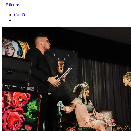
iaBilet.ro
Caută