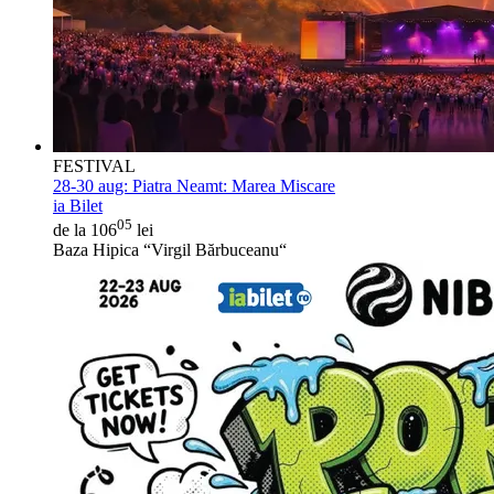
FESTIVAL
28-30 aug:
Piatra Neamt: Marea Miscare
ia Bilet
05
de la 106
lei
Baza Hipica “Virgil Bărbuceanu“