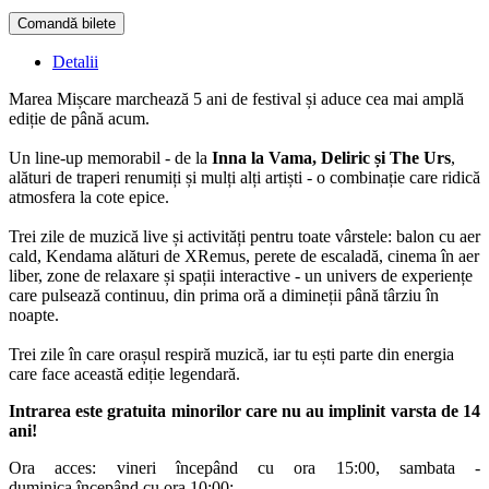
Comandă bilete
Doar o mică verificare
Detalii
Marea Mișcare marchează 5 ani de festival și aduce cea mai amplă
ediție de până acum.
Un line-up memorabil - de la
Inna la Vama, Deliric și The Urs
,
alături de traperi renumiți și mulți alți artiști - o combinație care ridică
atmosfera la cote epice.
Trei zile de muzică live și activități pentru toate vârstele: balon cu aer
cald, Kendama alături de XRemus, perete de escaladă, cinema în aer
liber, zone de relaxare și spații interactive - un univers de experiențe
care pulsează continuu, din prima oră a dimineții până târziu în
noapte.
Trei zile în care orașul respiră muzică, iar tu ești parte din energia
care face această ediție legendară.
Intrarea este gratuita minorilor care nu au implinit varsta de 14
ani!
Ora acces: vineri începând cu ora 15:00, sambata -
duminica începând cu ora 10:00;