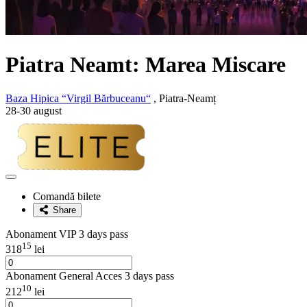
Piatra Neamt: Marea Miscare
Baza Hipica “Virgil Bărbuceanu“
, Piatra-Neamț
28-30 august
Adaugă
la
Comandă bilete
favorite
Share
Abonament VIP 3 days pass
15
318
lei
Abonament General Acces 3 days pass
10
212
lei