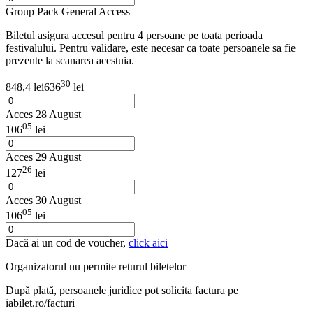
Group Pack General Access
Biletul asigura accesul pentru 4 persoane pe toata perioada
festivalului. Pentru validare, este necesar ca toate persoanele sa fie
prezente la scanarea acestuia.
30
848,4 lei
636
lei
Acces 28 August
05
106
lei
Acces 29 August
26
127
lei
Acces 30 August
05
106
lei
Dacă ai un cod de voucher,
click aici
Organizatorul nu permite returul biletelor
După plată, persoanele juridice pot solicita factura pe
iabilet.ro/facturi