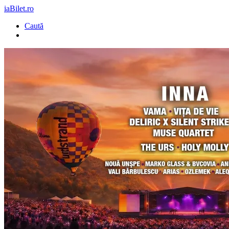
iaBilet.ro
Caută