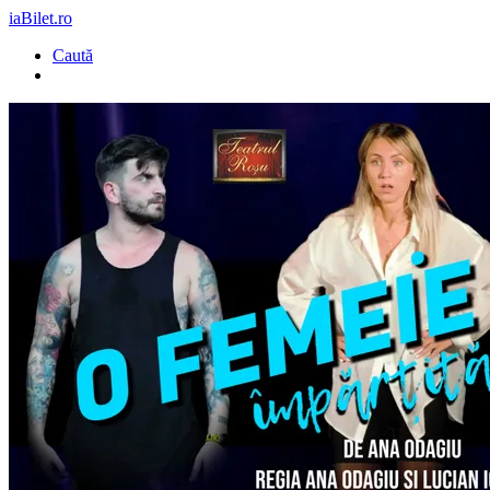
iaBilet.ro
Caută