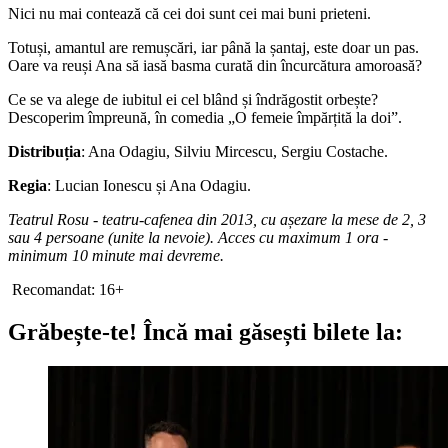
Nici nu mai contează că cei doi sunt cei mai buni prieteni.
Totuși, amantul are remușcări, iar până la șantaj, este doar un pas.
Oare va reuși Ana să iasă basma curată din încurcătura amoroasă?
Ce se va alege de iubitul ei cel blând și îndrăgostit orbește?
Descoperim împreună, în comedia „O femeie împărțită la doi”.
Distribuția
: Ana Odagiu, Silviu Mircescu, Sergiu Costache.
Regia
: Lucian Ionescu și Ana Odagiu.
Teatrul Rosu - teatru-cafenea din 2013, cu așezare la mese de 2, 3
sau 4 persoane (unite la nevoie). Acces cu maximum 1 ora -
minimum 10 minute mai devreme.
Recomandat: 16+
Grăbește-te!
Încă mai găsești bilete la: