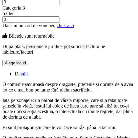
Categoria 3
63 lei
Dacă ai un cod de voucher,
click aici
Biletele sunt
returnabile
După plată, persoanele juridice pot solicita factura pe
iabilet.ro/facturi
Alege locuri
Doar o mică verificare
Detalii
O comedie savuroasă despre dragoste, prietenie și dorința de a avea
tot ce e mai bun pe lume fără niciun sacrificiu.
Iată personajele: un bărbat de vârsta mijlocie, care și-a ratat toate
șansele în viață, fostul lui coleg de liceu care pare să aibă tot ce-și
poate dori și soția acestuia, o intelectuală cu multe regrete, dar plină
de dorința de a iubi.
Ei sunt protagoniștii care te vor face sa râzi până la lacrimi.
O nouă super comedie cu Ana Odagiu, Sergiu Costache și Marius