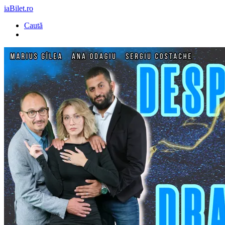
iaBilet.ro
Caută